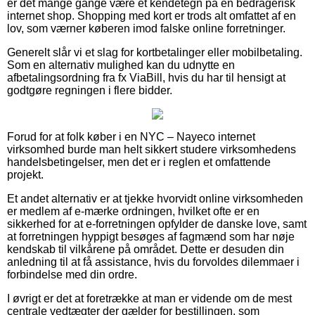
er det mange gange være et kendetegn på en bedragerisk
internet shop. Shopping med kort er trods alt omfattet af en
lov, som værner køberen imod falske online forretninger.
Generelt slår vi et slag for kortbetalinger eller mobilbetaling.
Som en alternativ mulighed kan du udnytte en
afbetalingsordning fra fx ViaBill, hvis du har til hensigt at
godtgøre regningen i flere bidder.
Forud for at folk køber i en NYC – Nayeco internet
virksomhed burde man helt sikkert studere virksomhedens
handelsbetingelser, men det er i reglen et omfattende
projekt.
Et andet alternativ er at tjekke hvorvidt online virksomheden
er medlem af e-mærke ordningen, hvilket ofte er en
sikkerhed for at e-forretningen opfylder de danske love, samt
at forretningen hyppigt besøges af fagmænd som har nøje
kendskab til vilkårene på området. Dette er desuden din
anledning til at få assistance, hvis du forvoldes dilemmaer i
forbindelse med din ordre.
I øvrigt er det at foretrække at man er vidende om de mest
centrale vedtægter der gælder for bestillingen, som