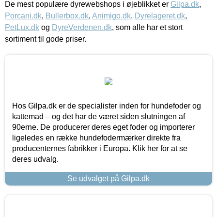
De mest populære dyrewebshops i øjeblikket er
Gilpa.dk
,
Porcani.dk
,
Bullerbox.dk
,
Animigo.dk
,
Dyrelageret.dk
,
PetLux.dk
og
DyreVerdenen.dk
, som alle har et stort
sortiment til gode priser.
Hos Gilpa.dk er de specialister inden for hundefoder og
kattemad – og det har de været siden slutningen af
90erne. De producerer deres eget foder og importerer
ligeledes en række hundefodermærker direkte fra
producenternes fabrikker i Europa. Klik her for at se
deres udvalg.
Se udvalget på Gilpa.dk