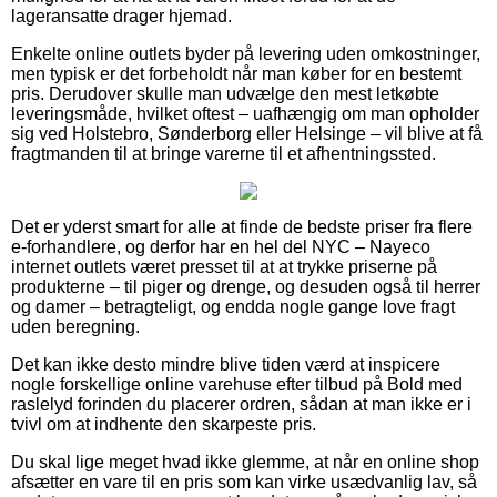
lageransatte drager hjemad.
Enkelte online outlets byder på levering uden omkostninger,
men typisk er det forbeholdt når man køber for en bestemt
pris. Derudover skulle man udvælge den mest letkøbte
leveringsmåde, hvilket oftest – uafhængig om man opholder
sig ved Holstebro, Sønderborg eller Helsinge – vil blive at få
fragtmanden til at bringe varerne til et afhentningssted.
Det er yderst smart for alle at finde de bedste priser fra flere
e-forhandlere, og derfor har en hel del NYC – Nayeco
internet outlets været presset til at at trykke priserne på
produkterne – til piger og drenge, og desuden også til herrer
og damer – betragteligt, og endda nogle gange love fragt
uden beregning.
Det kan ikke desto mindre blive tiden værd at inspicere
nogle forskellige online varehuse efter tilbud på Bold med
raslelyd forinden du placerer ordren, sådan at man ikke er i
tvivl om at indhente den skarpeste pris.
Du skal lige meget hvad ikke glemme, at når en online shop
afsætter en vare til en pris som kan virke usædvanlig lav, så