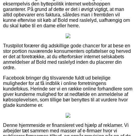
eksempelvis den byttepolitik internet webshoppen
garanterer. På grund af dette er det i øvrigt vigtigt, at man
altid opbevarer ens faktura, således man i fremtiden vil
kunne eftervise sit køb af Bold med raslelyd, uafhængig om
du skal købe til en dame eller herre.
Trustpilot forærer dig adskillige gode chancer for at bese en
stor portion nuværende konsumenters opfattelser og herved
er det at foretrække, at du efterforsker internet selskabets
anmeldelser af Bold med raslelyd inden du placerer din
ordre.
Facebook bringer dig tilsvarende fuldt ud belejlige
muligheder for at få indblik i online forretningens
kundefokus. Herinde ser vi en række online forhandlere som
giver kunderne mulighed for at nedfælde en anmeldelse af
købsoplevelsen, som tillige bør benyttes til at vurdere hvor
glade kunderne er.
Denne hjemmeside er finansieret ved hjælp af reklamer. Vi
arbejder tæt sammen med masser af e-firmaer hvor vi