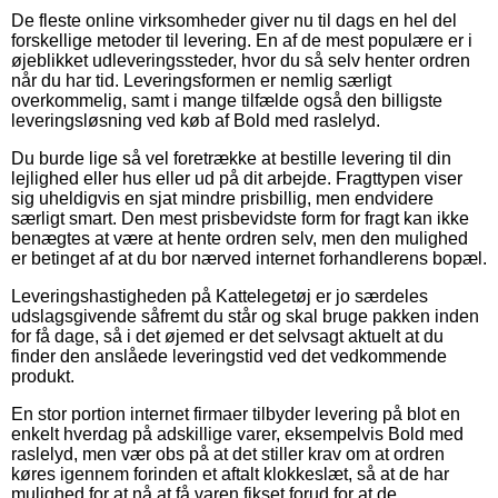
De fleste online virksomheder giver nu til dags en hel del
forskellige metoder til levering. En af de mest populære er i
øjeblikket udleveringssteder, hvor du så selv henter ordren
når du har tid. Leveringsformen er nemlig særligt
overkommelig, samt i mange tilfælde også den billigste
leveringsløsning ved køb af Bold med raslelyd.
Du burde lige så vel foretrække at bestille levering til din
lejlighed eller hus eller ud på dit arbejde. Fragttypen viser
sig uheldigvis en sjat mindre prisbillig, men endvidere
særligt smart. Den mest prisbevidste form for fragt kan ikke
benægtes at være at hente ordren selv, men den mulighed
er betinget af at du bor nærved internet forhandlerens bopæl.
Leveringshastigheden på Kattelegetøj er jo særdeles
udslagsgivende såfremt du står og skal bruge pakken inden
for få dage, så i det øjemed er det selvsagt aktuelt at du
finder den anslåede leveringstid ved det vedkommende
produkt.
En stor portion internet firmaer tilbyder levering på blot en
enkelt hverdag på adskillige varer, eksempelvis Bold med
raslelyd, men vær obs på at det stiller krav om at ordren
køres igennem forinden et aftalt klokkeslæt, så at de har
mulighed for at nå at få varen fikset forud for at de