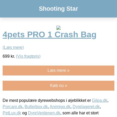
Shooting Star
4pets PRO 1 Crash Bag
(Læs mere)
699
kr.
(Vis fragtpris)
Læs mere »
Køb nu »
De mest populære dyrewebshops i øjeblikket er
Gilpa.dk
,
Porcani.dk
,
Bullerbox.dk
,
Animigo.dk
,
Dyrelageret.dk
,
PetLux.dk
og
DyreVerdenen.dk
, som alle har et stort