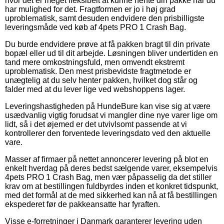
hvor det er meget fleksibelt at kunne hente din pakke når du
har mulighed for det. Fragtformen er jo i høj grad
uproblematisk, samt desuden endvidere den prisbilligste
leveringsmåde ved køb af 4pets PRO 1 Crash Bag.
Du burde endvidere prøve at få pakken bragt til din private
bopæl eller ud til dit arbejde. Løsningen bliver undertiden en
tand mere omkostningsfuld, men omvendt ekstremt
uproblematisk. Den mest prisbevidste fragtmetode er
unægtelig at du selv henter pakken, hvilket dog står og
falder med at du lever lige ved webshoppens lager.
Leveringshastigheden på HundeBure kan vise sig at være
usædvanlig vigtig forudsat vi mangler dine nye varer lige om
lidt, så i det øjemed er det utvivlsomt passende at vi
kontrollerer den forventede leveringsdato ved den aktuelle
vare.
Masser af firmaer på nettet annoncerer levering på blot en
enkelt hverdag på deres bedst sælgende varer, eksempelvis
4pets PRO 1 Crash Bag, men vær påpasselig da det stiller
krav om at bestillingen fuldbyrdes inden et konkret tidspunkt,
med det formål at de med sikkerhed kan nå at få bestillingen
ekspederet før de pakkeansatte har fyraften.
Visse e-forretninger i Danmark garanterer levering uden