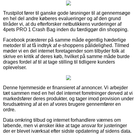
Trustpilot fører til ganske gode løsninger til at gennemsøge
en hel del andre køberes evalueringer og af den grund
tilråder vi, at du efterforsker netbutikkens vurderinger af
4pets PRO 1 Crash Bag inden du færdiggør din shopping.
Facebook præsterer på samme måde egentlig hæderlige
metoder til at få indtryk af e-shoppens pålidelighed. Tilmed
møder vi en del internet foretagender som tilbyder folk at
skrive en kritik af deres køb, hvilket på samme måde burde
drages fordel af til at tage stilling til tidligere kunders
oplevelser.
Denne hjemmeside er finansieret af annoncer. Vi arbejder
tæt sammen med en hel del internet forretninger derved at vi
markedsfører deres produkter, og tager imod provision under
forudsætning af at en af vores brugere gennemfører en
ordre.
Data omkring tilbud og internet forhandlere værnes om
løbende, men vi ønsker ikke at tage ansvar for justeringer
der er blevet iværksat efter sidste opdatering af sidens data.