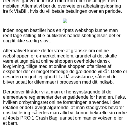
Generelt går vi ind for køb med kort eller betalinger med
mobilen. Alternativt bør du overveje en afbetalingsløsning
fra fx ViaBill, hvis du vil betale betalingen over en periode.
Inden nogen bestiller hos en 4pets webshop kunne man
reelt tage stilling til e-butikkens handelsbetingelser, det er
dog tit ikke særlig sjovt.
Alternativet kunne derfor være at granske om online
webshoppen er e-mærket medlem, grundet at det skulle
være et tegn på at online shoppen overholder dansk
lovgivning, tillige med at online shoppen ofte tilses af
eksperter der er meget fortrolige de gældende vilkår. Dette er
desuden en god lejlighed til at få assistance, såfremt du
bliver udsat for dilemmaer i processen med dit indkøb.
Derudover tilråder vi at man er hensynstagende til de
elementære reglementer der er gældende for handlen, f.eks.
hvilken ombytningsret online forretningen anvender. I den
relation er det i øvrigt afgørende, at man stadigvæk bevarer
ens kvittering, således man altid vil kunne bekræfte sin ordre
af 4pets PRO 1 Crash Bag, uanset om man er voksen eller
et barn.