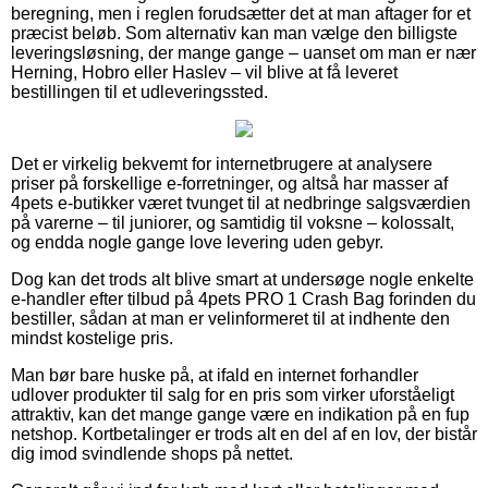
beregning, men i reglen forudsætter det at man aftager for et
præcist beløb. Som alternativ kan man vælge den billigste
leveringsløsning, der mange gange – uanset om man er nær
Herning, Hobro eller Haslev – vil blive at få leveret
bestillingen til et udleveringssted.
Det er virkelig bekvemt for internetbrugere at analysere
priser på forskellige e-forretninger, og altså har masser af
4pets e-butikker været tvunget til at nedbringe salgsværdien
på varerne – til juniorer, og samtidig til voksne – kolossalt,
og endda nogle gange love levering uden gebyr.
Dog kan det trods alt blive smart at undersøge nogle enkelte
e-handler efter tilbud på 4pets PRO 1 Crash Bag forinden du
bestiller, sådan at man er velinformeret til at indhente den
mindst kostelige pris.
Man bør bare huske på, at ifald en internet forhandler
udlover produkter til salg for en pris som virker uforståeligt
attraktiv, kan det mange gange være en indikation på en fup
netshop. Kortbetalinger er trods alt en del af en lov, der bistår
dig imod svindlende shops på nettet.