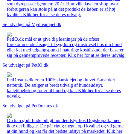
som dyrepasser igennem 20 år. Han ville lave en shop hvor
forbrugeren kan stole på at det produkt de køber, er af høj
kvalitet. Klik her for at se deres udvalg.
Se udvalget på Mydreampet.dk
PetIQ.dk mål er at give dig løsninger på de oftest
forekommende årsager til sygdom og mistrivsel hos din hund
eller kat med udgangspunkt i naturlige kosttilskud, der baserer
sig på gennemprøvede recepter. Klik her for at se deres udvalg.
Se udvalget på PetIQ.dk
PetDreams.dk er en 100% dansk ejet og drevet E-mærket
netbutik. De sælger et bredt udvalg af hundeudstyr,
kattetilbehør og foder til hund og kat. Klik her for at se deres
udvalg.
Se udvalget på PetDreams.dk
Du kan godt finde billigt hundeudstyr hos Dogshop.dk, men
ikke det billigste. De går rigtig meget op i kvalitet og vil gerne
at din hund og kat får det bedste udstyr på markedet. Klik her