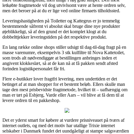
letkøbte fragtmetode vil dog utvivlsomt være at hente ordren selv,
men det beroer på at du er lige ved online firmaets tilholdssted.
Leveringshastigheden på Toiletter og Kattegrus er jo temmelig
bestemmende såfremt vi absolut skal bruge dine nye produkter
øjeblikkeligt, så af den grund er det komplet klogt at du
dobbelttjekker leveringstiden på det respektive produkt.
En lang række online shops stiller udsigt til dag-til-dag fragt på en
masse varenumre, eksempelvis 3 stk kulfiltre til Nova Kattetoilet,
som trods alt nødvendiggør at bestillingen anbringes inden et
angivent klokkeslæt, så at de kan nå at få pakken sendt afsted
forinden logistikpersonalet får fri.
Flere e-butikker lover fragtfri levering, men undertiden er det
betinget af at man shopper for et bestemt beløb. Ellers skulle man
tage den mest prisbevidste fragtmetode, hvilket tit – uafhængig om
man er tæt på Esbjerg, Varde eller Aars – vil blive at få dem til at
levere ordren til en pakkeshop.
Det er yderst smart for købere at vurdere prisniveauet på tværs af
internet outlets, og med det motiv har utallige Trixie internet
selskaber i Danmark fundet det uundgåeligt at stampe salgsværdien