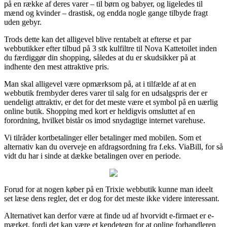
på en række af deres varer – til børn og babyer, og ligeledes til
mænd og kvinder – drastisk, og endda nogle gange tilbyde fragt
uden gebyr.
Trods dette kan det alligevel blive rentabelt at efterse et par
webbutikker efter tilbud på 3 stk kulfiltre til Nova Kattetoilet inden
du færdiggør din shopping, således at du er skudsikker på at
indhente den mest attraktive pris.
Man skal alligevel være opmærksom på, at i tilfælde af at en
webbutik frembyder deres varer til salg for en udsalgspris der er
uendeligt attraktiv, er det for det meste være et symbol på en uærlig
online butik. Shopping med kort er heldigvis omsluttet af en
forordning, hvilket bistår os imod snydagtige internet varehuse.
Vi tilråder kortbetalinger eller betalinger med mobilen. Som et
alternativ kan du overveje en afdragsordning fra f.eks. ViaBill, for så
vidt du har i sinde at dække betalingen over en periode.
Forud for at nogen køber på en Trixie webbutik kunne man ideelt
set læse dens regler, det er dog for det meste ikke videre interessant.
Alternativet kan derfor være at finde ud af hvorvidt e-firmaet er e-
mærket, fordi det kan være et kendetegn for at online forhandleren