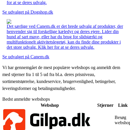
for at se deres udvalg.
Se udvalget på Dogshop.dk
Det særlige ved Canem.dk er det brede udvalg af produkter, der
henvender sig til forskellige kæledyr og deres ejere. Lider din
hund af sart mave, eller har du brug for slidstærkt og
multifunktionelt aktivitetslegetøj, kan du finde dine produkter i
det store udvalg. Klik her for at se deres udvalg.
Se udvalget på Canem.dk
Vi har gennemgået de mest populære webshops og anmeldt dem
med stjerner fra 1 til 5 ud fra bl.a. deres prisniveau,
sortimentstørrelse, kundeservice, brugervenlighed, betingelser,
leveringsformer og betalingsmuligheder.
Bedst anmeldte webshops
Webshop
Stjerner
Link
Besøg
websho