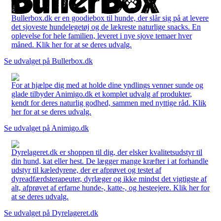
Bullerbox.dk er en goodiebox til hunde, der slår sig på at levere
det sjoveste hundelegetøj og de lækreste naturlige snacks. En
oplevelse for hele familien, leveret i nye sjove temaer hver
måned. Klik her for at se deres udvalg.
Se udvalget på Bullerbox.dk
For at hjælpe dig med at holde dine yndlings venner sunde og
glade tilbyder Animigo.dk et komplet udvalg af produkter,
kendt for deres naturlig godhed, sammen med nyttige råd. Klik
her for at se deres udvalg.
Se udvalget på Animigo.dk
Dyrelageret.dk er shoppen til dig, der elsker kvalitetsudstyr til
din hund, kat eller hest. De lægger mange kræfter i at forhandle
udstyr til kæledyrene, der er afprøvet og testet af
dyreadfærdsterapeuter, dyrlæger og ikke mindst det vigtigste af
alt, afprøvet af erfarne hunde-, katte-, og hesteejere. Klik her for
at se deres udvalg.
Se udvalget på Dyrelageret.dk