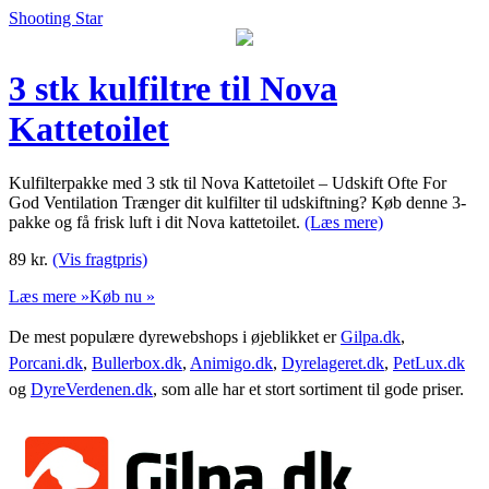
Shooting Star
3 stk kulfiltre til Nova
Kattetoilet
Kulfilterpakke med 3 stk til Nova Kattetoilet – Udskift Ofte For
God Ventilation Trænger dit kulfilter til udskiftning? Køb denne 3-
pakke og få frisk luft i dit Nova kattetoilet.
(Læs mere)
89
kr.
(Vis fragtpris)
Læs mere »
Køb nu »
De mest populære dyrewebshops i øjeblikket er
Gilpa.dk
,
Porcani.dk
,
Bullerbox.dk
,
Animigo.dk
,
Dyrelageret.dk
,
PetLux.dk
og
DyreVerdenen.dk
, som alle har et stort sortiment til gode priser.