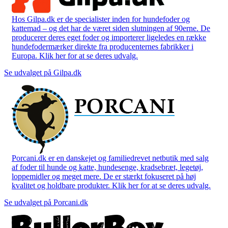
Hos Gilpa.dk er de specialister inden for hundefoder og
kattemad – og det har de været siden slutningen af 90erne. De
producerer deres eget foder og importerer ligeledes en række
hundefodermærker direkte fra producenternes fabrikker i
Europa. Klik her for at se deres udvalg.
Se udvalget på Gilpa.dk
Porcani.dk er en danskejet og familiedrevet netbutik med salg
af foder til hunde og katte, hundesenge, kradsebræt, legetøj,
loppemidler og meget mere. De er stærkt fokuseret på høj
kvalitet og holdbare produkter. Klik her for at se deres udvalg.
Se udvalget på Porcani.dk