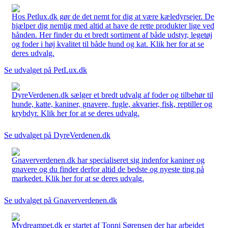
Hos Petlux.dk gør de det nemt for dig at være kæledyrsejer. De
hjælper dig nemlig med altid at have de rette produkter lige ved
hånden. Her finder du et bredt sortiment af både udstyr, legetøj
og foder i høj kvalitet til både hund og kat. Klik her for at se
deres udvalg.
Se udvalget på PetLux.dk
DyreVerdenen.dk sælger et bredt udvalg af foder og tilbehør til
hunde, katte, kaniner, gnavere, fugle, akvarier, fisk, reptiller og
krybdyr. Klik her for at se deres udvalg.
Se udvalget på DyreVerdenen.dk
Gnaververdenen.dk har specialiseret sig indenfor kaniner og
gnavere og du finder derfor altid de bedste og nyeste ting på
markedet. Klik her for at se deres udvalg.
Se udvalget på Gnaververdenen.dk
Mydreampet.dk er startet af Tonni Sørensen der har arbejdet