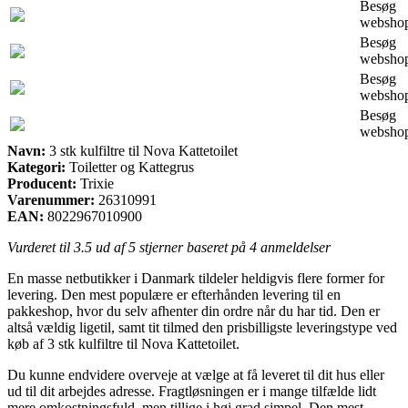
Besøg
websho
Besøg
websho
Besøg
websho
Besøg
websho
Navn:
3 stk kulfiltre til Nova Kattetoilet
Kategori:
Toiletter og Kattegrus
Producent:
Trixie
Varenummer:
26310991
EAN:
8022967010900
Vurderet til
3.5
ud af 5 stjerner baseret på
4
anmeldelser
En masse netbutikker i Danmark tildeler heldigvis flere former for
levering. Den mest populære er efterhånden levering til en
pakkeshop, hvor du selv afhenter din ordre når du har tid. Den er
altså vældig ligetil, samt tit tilmed den prisbilligste leveringstype ved
køb af 3 stk kulfiltre til Nova Kattetoilet.
Du kunne endvidere overveje at vælge at få leveret til dit hus eller
ud til dit arbejdes adresse. Fragtløsningen er i mange tilfælde lidt
mere omkostningsfuld, men tillige i høj grad simpel. Den mest