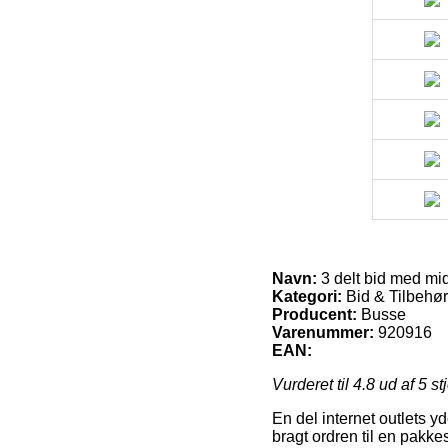
Navn:
3 delt bid med mid
Kategori:
Bid & Tilbehør
Producent:
Busse
Varenummer:
920916
EAN:
Vurderet til
4.8
ud af 5 st
En del internet outlets y
bragt ordren til en pakke