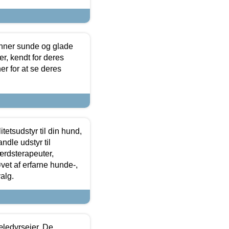
enner sunde og glade
r, kendt for deres
r for at se deres
tetsudstyr til din hund,
ndle udstyr til
ærdsterapeuter,
øvet af erfarne hunde-,
alg.
æledyrsejer. De