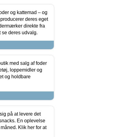
foder og kattemad – og
 producerer deres eget
dermærker direkte fra
t se deres udvalg.
utik med salg af foder
etøj, loppemidler og
tet og holdbare
sig på at levere det
 snacks. En oplevelse
 måned. Klik her for at