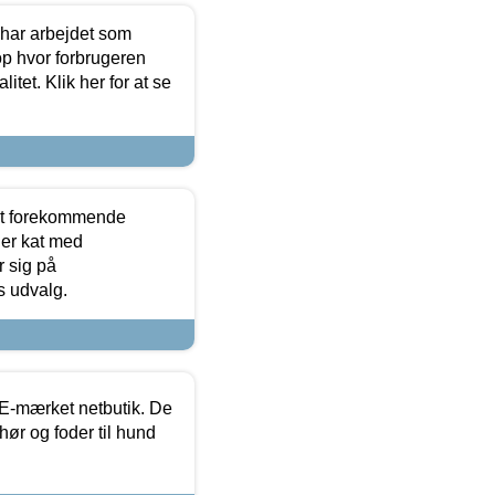
 har arbejdet som
op hvor forbrugeren
itet. Klik her for at se
est forekommende
ler kat med
r sig på
s udvalg.
E-mærket netbutik. De
hør og foder til hund