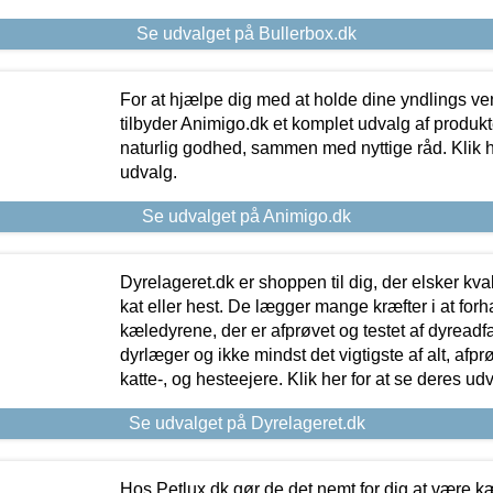
Se udvalget på Bullerbox.dk
For at hjælpe dig med at holde dine yndlings v
tilbyder Animigo.dk et komplet udvalg af produkte
naturlig godhed, sammen med nyttige råd. Klik he
udvalg.
Se udvalget på Animigo.dk
Dyrelageret.dk er shoppen til dig, der elsker kvali
kat eller hest. De lægger mange kræfter i at forha
kæledyrene, der er afprøvet og testet af dyreadf
dyrlæger og ikke mindst det vigtigste af alt, afpr
katte-, og hesteejere. Klik her for at se deres udv
Se udvalget på Dyrelageret.dk
Hos Petlux.dk gør de det nemt for dig at være k