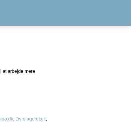
il at arbejde mere
igo.dk
,
Dyrelageret.dk
,