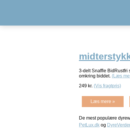
midterstykk
3-delt Snaffle BidRustfri
omkring biddet.
(Læs me
249
kr.
(Vis fragtpris)
Læs mere »
De mest populære dyrewe
PetLux.dk
og
DyreVerde