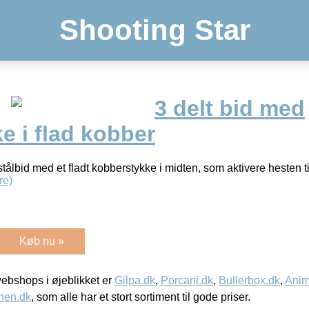
Shooting Star
3 delt bid med
e i flad kobber
 stålbid med et fladt kobberstykke i midten, som aktivere hesten t
re)
Køb nu »
bshops i øjeblikket er
Gilpa.dk
,
Porcani.dk
,
Bullerbox.dk
,
Anim
nen.dk
, som alle har et stort sortiment til gode priser.