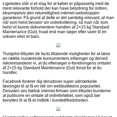
Ligeledes slår vi et slag for at køber er påpasselig med de
mest relevante forhold der kan have betydning for ordren,
eksempelvis den returrettighed internet webshoppen
garanterer. På grund af dette er det samtidig relevant, at man
når som helst bevarer sin ordrekvittering, så man når som
helst vil kunne dokumentere handlen af 2×15 kg Standard
Maintenance (Gul), hvad end man søger efter varer til en
voksen eller et barn.
Trustpilot tilbyder de facto tiltalende muligheder for at læse
en række nuværende konsumenters erfaringer og derved
rekommanderer vi, at du eftersøger e-forretningens omtaler
af 2×15 kg Standard Maintenance (Gul) forud for at du
handler.
Facebook forærer dig derudover super udmærkede
løsninger til at få en idé om webbutikkens popularitet.
Desuden ses faktisk internet firmaer som tilbyder kunderne
at publicere en omtale af ordreforløbet, som også bør
benyttes til at få et indblik i kundetilfredsheden.