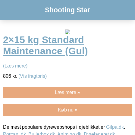
Shooting Star
2×15 kg Standard
Maintenance (Gul)
(Læs mere)
806
kr.
(Vis fragtpris)
Læs mere »
Køb nu »
De mest populære dyrewebshops i øjeblikket er
Gilpa.dk
,
Porcani.dk
,
Bullerbox.dk
,
Animigo.dk
,
Dyrelageret.dk
,