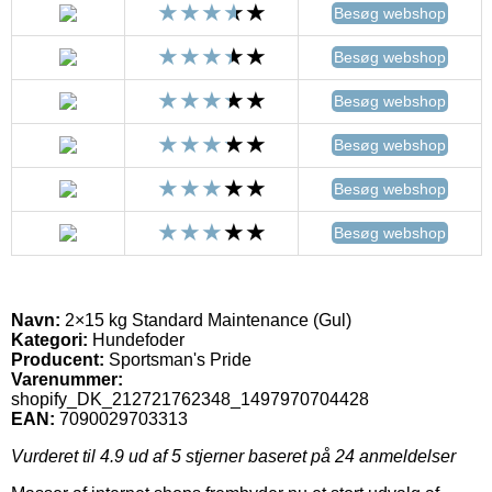
Besøg webshop
Besøg webshop
Besøg webshop
Besøg webshop
Besøg webshop
Besøg webshop
Navn:
2×15 kg Standard Maintenance (Gul)
Kategori:
Hundefoder
Producent:
Sportsman's Pride
Varenummer:
shopify_DK_212721762348_1497970704428
EAN:
7090029703313
Vurderet til
4.9
ud af 5 stjerner baseret på
24
anmeldelser