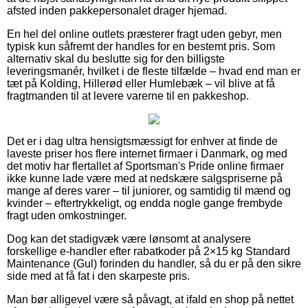
afsted inden pakkepersonalet drager hjemad.
En hel del online outlets præsterer fragt uden gebyr, men
typisk kun såfremt der handles for en bestemt pris. Som
alternativ skal du beslutte sig for den billigste
leveringsmanér, hvilket i de fleste tilfælde – hvad end man er
tæt på Kolding, Hillerød eller Humlebæk – vil blive at få
fragtmanden til at levere varerne til en pakkeshop.
Det er i dag ultra hensigtsmæssigt for enhver at finde de
laveste priser hos flere internet firmaer i Danmark, og med
det motiv har flertallet af Sportsman's Pride online firmaer
ikke kunne lade være med at nedskære salgspriserne på
mange af deres varer – til juniorer, og samtidig til mænd og
kvinder – eftertrykkeligt, og endda nogle gange frembyde
fragt uden omkostninger.
Dog kan det stadigvæk være lønsomt at analysere
forskellige e-handler efter rabatkoder på 2×15 kg Standard
Maintenance (Gul) forinden du handler, så du er på den sikre
side med at få fat i den skarpeste pris.
Man bør alligevel være så påvagt, at ifald en shop på nettet