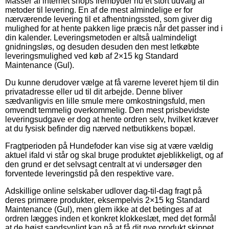
Masser af internet shops frembyder nu et stort udvalg af
metoder til levering. En af de mest almindelige er for
nærværende levering til et afhentningssted, som giver dig
mulighed for at hente pakken lige præcis når det passer ind i
din kalender. Leveringsmetoden er altså ualmindeligt
gnidningsløs, og desuden desuden den mest letkøbte
leveringsmulighed ved køb af 2×15 kg Standard
Maintenance (Gul).
Du kunne derudover vælge at få varerne leveret hjem til din
privatadresse eller ud til dit arbejde. Denne bliver
sædvanligvis en lille smule mere omkostningsfuld, men
omvendt temmelig overkommelig. Den mest prisbevidste
leveringsudgave er dog at hente ordren selv, hvilket kræver
at du fysisk befinder dig nærved netbutikkens bopæl.
Fragtperioden på Hundefoder kan vise sig at være vældig
aktuel ifald vi står og skal bruge produktet øjeblikkeligt, og af
den grund er det selvsagt centralt at vi undersøger den
forventede leveringstid på den respektive vare.
Adskillige online selskaber udlover dag-til-dag fragt på
deres primære produkter, eksempelvis 2×15 kg Standard
Maintenance (Gul), men glem ikke at det betinges af at
ordren lægges inden et konkret klokkeslæt, med det formål
at de højst sandsynligt kan nå at få dit nye produkt skippet