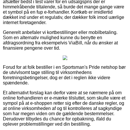
afsætter bedst i test varer for en udsalgspris der er
himmelråbende tiltalende, så burde det mange gange være
et symbol på en fup e-forhandler. Kortkøb er imidlertid
dækket ind under et regulativ, der dækker folk imod uærlige
internet foretagender.
Generelt anbefaler vi kortbestillinger eller mobilbetaling.
Som en alternativ mulighed kunne du benytte en
afdragsordning fra eksempelvis ViaBill, når du ønsker at
finansiere pengene over tid.
Forud for at folk bestiller i en Sportsman's Pride netshop bør
de utvivlsomt tage stilling til virksomhedens
forretningsbetingelser, dog er det i reglen ikke videre
spændende.
Et alternativt forslag kan derfor være at se nærmere på om
online forhandleren er e-mærke tilsluttet, som skulle være et
sympol på at e-shoppen retter sig efter de danske regler, og
at online virksomheden af og til kontrolleres af sagkyndige
som har megen viden om de gældende bestemmelser.
Derudover tilbydes du chance for opbakning, ifald du
oplever problemstillinger ved din bestilling.