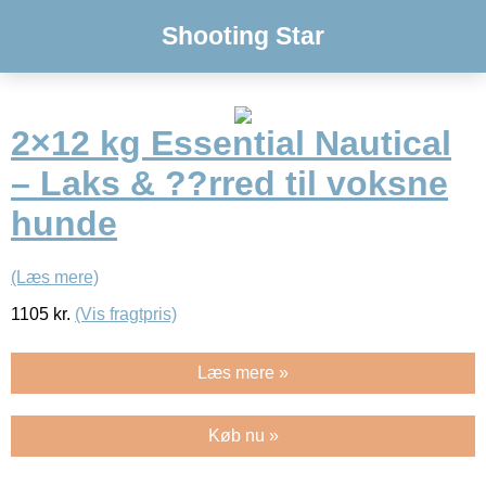
Shooting Star
2×12 kg Essential Nautical
– Laks & ??rred til voksne
hunde
(Læs mere)
1105
kr.
(Vis fragtpris)
Læs mere »
Køb nu »