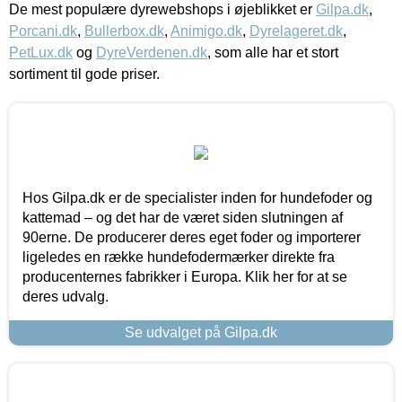
De mest populære dyrewebshops i øjeblikket er
Gilpa.dk
,
Porcani.dk
,
Bullerbox.dk
,
Animigo.dk
,
Dyrelageret.dk
,
PetLux.dk
og
DyreVerdenen.dk
, som alle har et stort
sortiment til gode priser.
Hos Gilpa.dk er de specialister inden for hundefoder og
kattemad – og det har de været siden slutningen af
90erne. De producerer deres eget foder og importerer
ligeledes en række hundefodermærker direkte fra
producenternes fabrikker i Europa. Klik her for at se
deres udvalg.
Se udvalget på Gilpa.dk