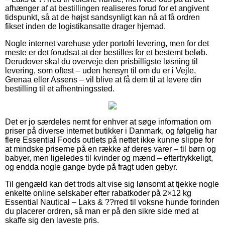
afhænger af at bestillingen realiseres forud for et angivent
tidspunkt, så at de højst sandsynligt kan nå at få ordren
fikset inden de logistikansatte drager hjemad.
Nogle internet varehuse yder portofri levering, men for det
meste er det forudsat at der bestilles for et bestemt beløb.
Derudover skal du overveje den prisbilligste løsning til
levering, som oftest – uden hensyn til om du er i Vejle,
Grenaa eller Assens – vil blive at få dem til at levere din
bestilling til et afhentningssted.
Det er jo særdeles nemt for enhver at søge information om
priser på diverse internet butikker i Danmark, og følgelig har
flere Essential Foods outlets på nettet ikke kunne slippe for
at mindske priserne på en række af deres varer – til børn og
babyer, men ligeledes til kvinder og mænd – eftertrykkeligt,
og endda nogle gange byde på fragt uden gebyr.
Til gengæld kan det trods alt vise sig lønsomt at tjekke nogle
enkelte online selskaber efter rabatkoder på 2×12 kg
Essential Nautical – Laks & ??rred til voksne hunde forinden
du placerer ordren, så man er på den sikre side med at
skaffe sig den laveste pris.