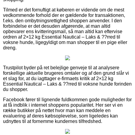
Tilmed er det fornuftigt at køberen er vidende om de mest
vedkommende forhold der er gældende for transaktionen,
f.eks. den ombytningsrettighed shoppen anvender. I den
forbindelse er det desuden afgørende, at man altid
opbevarer ens kvitteringsmail, så man altid kan eftervise
ordren af 2×12 kg Essential Nautical – Laks & ??rred til
voksne hunde, ligegyldigt om man shopper til en pige eller
dreng.
Trustpilot byder på ret belejlige genveje til at analysere
forskellige aktuelle brugeres omtaler og af den grund slår vi
et slag for, at du iagttager e-firmaets kritik af 2×12 kg
Essential Nautical – Laks & ??rred til voksne hunde forinden
du shopper.
Facebook fører til lignende fuldkommen gode muligheder for
at få indblik i internet shoppens popularitet. Her ser vi en
række butikker på nettet hvor man kan meddele en
evaluering af deres købsoplevelse, som ligeledes kan
udnyttes til at fornemme kundernes tilfredshed.