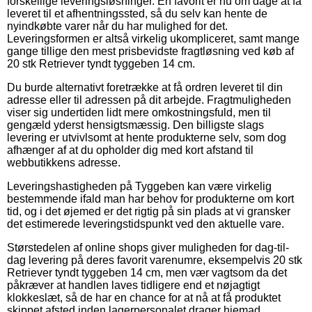
forskellige leveringsløsninger. En favorit er nu om dage at få
leveret til et afhentningssted, så du selv kan hente de
nyindkøbte varer når du har mulighed for det.
Leveringsformen er altså virkelig ukompliceret, samt mange
gange tillige den mest prisbevidste fragtløsning ved køb af
20 stk Retriever tyndt tyggeben 14 cm.
Du burde alternativt foretrække at få ordren leveret til din
adresse eller til adressen på dit arbejde. Fragtmuligheden
viser sig undertiden lidt mere omkostningsfuld, men til
gengæld yderst hensigtsmæssig. Den billigste slags
levering er utvivlsomt at hente produkterne selv, som dog
afhænger af at du opholder dig med kort afstand til
webbutikkens adresse.
Leveringshastigheden på Tyggeben kan være virkelig
bestemmende ifald man har behov for produkterne om kort
tid, og i det øjemed er det rigtig på sin plads at vi gransker
det estimerede leveringstidspunkt ved den aktuelle vare.
Størstedelen af online shops giver muligheden for dag-til-
dag levering på deres favorit varenumre, eksempelvis 20 stk
Retriever tyndt tyggeben 14 cm, men vær vagtsom da det
påkræver at handlen laves tidligere end et nøjagtigt
klokkeslæt, så de har en chance for at nå at få produktet
skippet afsted inden lagerpersonalet drager hjemad.