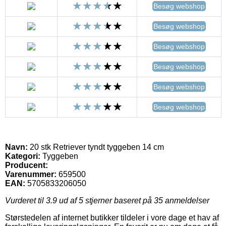
Besøg webshop
Besøg webshop
Besøg webshop
Besøg webshop
Besøg webshop
Besøg webshop
Navn:
20 stk Retriever tyndt tyggeben 14 cm
Kategori:
Tyggeben
Producent:
Varenummer:
659500
EAN:
5705833206050
Vurderet til
3.9
ud af 5 stjerner baseret på
35
anmeldelser
Størstedelen af internet butikker tildeler i vore dage et hav af