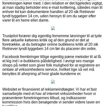
forretningen kører med. I den relation er det ligeledes vigtigt,
at man stadig beholder ens e-mail kvittering, således man til
enhver tid kan dokumentere handlen af 20 stk Retriever
tyndt tyggeben 14 cm, uden hensyn til om du søger efter
varer til en herre eller dame.
Trustpilot forærer dig egentlig fornemme løsninger til at tyde
flere aktuelle køberes kritik og af den grund er det at
foretrække, at du betragter online butikkens kritik af 20 stk
Retriever tyndt tyggeben 14 cm før du placerer din ordre.
Facebook frembringer tillige egentlig pæne metoder til at få
et kig ind i e-butikkens pålidelighed. I øvrigt ses mange
shops på nettet som giver folk mulighed for at registrere en
omtale af virksomhedens service, hvilket lige så vel må
benyttes til afvejning af hvor glade kunderne er.
Websitet er finansieret af reklameindtægter. Vi har et fast
samarbejde med et hav af internet virksomheder hvori vi
præsenterer forretningernes tilbud, og indkasserer
kommission hvis den besøgende vi sender videre laver en