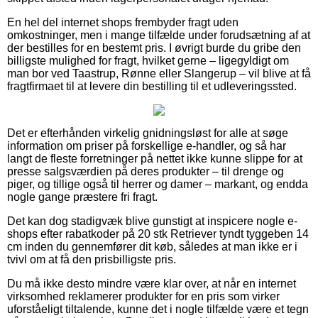
En hel del internet shops frembyder fragt uden
omkostninger, men i mange tilfælde under forudsætning af at
der bestilles for en bestemt pris. I øvrigt burde du gribe den
billigste mulighed for fragt, hvilket gerne – ligegyldigt om
man bor ved Taastrup, Rønne eller Slangerup – vil blive at få
fragtfirmaet til at levere din bestilling til et udleveringssted.
Det er efterhånden virkelig gnidningsløst for alle at søge
information om priser på forskellige e-handler, og så har
langt de fleste forretninger på nettet ikke kunne slippe for at
presse salgsværdien på deres produkter – til drenge og
piger, og tillige også til herrer og damer – markant, og endda
nogle gange præstere fri fragt.
Det kan dog stadigvæk blive gunstigt at inspicere nogle e-
shops efter rabatkoder på 20 stk Retriever tyndt tyggeben 14
cm inden du gennemfører dit køb, således at man ikke er i
tvivl om at få den prisbilligste pris.
Du må ikke desto mindre være klar over, at når en internet
virksomhed reklamerer produkter for en pris som virker
uforståeligt tiltalende, kunne det i nogle tilfælde være et tegn