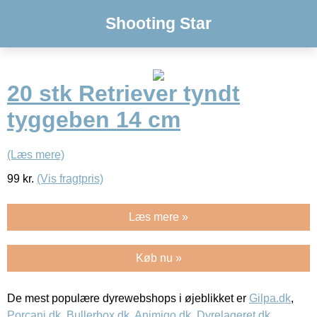
Shooting Star
20 stk Retriever tyndt
tyggeben 14 cm
(Læs mere)
99
kr.
(Vis fragtpris)
Læs mere »
Køb nu »
De mest populære dyrewebshops i øjeblikket er
Gilpa.dk
,
Porcani.dk
,
Bullerbox.dk
,
Animigo.dk
,
Dyrelageret.dk
,