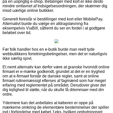
på en uoprigtig e-shop. Betalinger med kort er ikke desto
mindre omfavnet af Indsigelsesordningen, der skærmer dig
imod uærlige online butikker.
Generelt foreslår vi bestillinger med kort eller MobilePay.
Alternativt burde du vælge en afdragsløsning fra
eksempelvis ViaBill, såfremt du ser en fordel i at godtgøre
beløbet over tid.
Før folk handler hos en e-butik burde man reelt tyde
webbutikkens forretningsbetingelser, men det er naturligvis
ikke særlig sjovt.
Et nemt alternativ kan derfor være at granske hvorvidt online
firmaet er e-mærke godkendt, grundet at det er en tryghed
om at e-firmaet forstår de danske regler, samt at online
firmaet rutinemæssigt efterses af fagmænd som har meget
erfaring med reglementet på området. Derudover giver det
dig lejlighed til støtte, når du skulle få dilemmaer med din
ordre.
Ydermere kan det anbefales at køberen er oppe på
mærkerne omkring de elementære bestemmelser der spiller
ind i forbindelse med købet, f.eks. hvilken ombytningsret