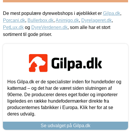
De mest populære dyrewebshops i øjeblikket er
Gilpa.dk
,
Porcani.dk
,
Bullerbox.dk
,
Animigo.dk
,
Dyrelageret.dk
,
PetLux.dk
og
DyreVerdenen.dk
, som alle har et stort
sortiment til gode priser.
Hos Gilpa.dk er de specialister inden for hundefoder og
kattemad – og det har de været siden slutningen af
90erne. De producerer deres eget foder og importerer
ligeledes en række hundefodermærker direkte fra
producenternes fabrikker i Europa. Klik her for at se
deres udvalg.
Se udvalget på Gilpa.dk