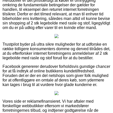
Herudover er det prisværdigt at køber er omhyggelig
omkring de fundamentale betingelser der gælder for
handlen, til eksempel den returret internet forretningen
tilsikrer. Derfor er det tilmed relevant, at man til enhver tid
bibeholder ens kvittering, således man altid vil kunne bevise
sin shopping af 2 stk legebolde med rasle og stof, ligegyldigt
om du er på udkig efter varer til en kvinde eller mand.
Trustpilot byder på ultra sikre muligheder for at udforske en
række tidligere konsumenters domme og derved tilrådes det,
at du efterforsker internet forretningens anmeldelser af 2 stk
legebolde med rasle og stof forud for at du bestiller.
Facebook genererer derudover forholdsvis gunstige chancer
for at få indtryk af online butikkens kundetilfredshed.
Foruden det er der en del netshops som giver folk mulighed
for at offentliggøre en omtale af deres køb, som ydermere
kan tages i brug til at vurdere hvor glade kunderne er.
Vores side er reklamefinansieret. Vi har aftaler med
forskellige webbutikker eftersom vi markedsfører
forretningernes tilbud, og indtjener godtgørelse når de