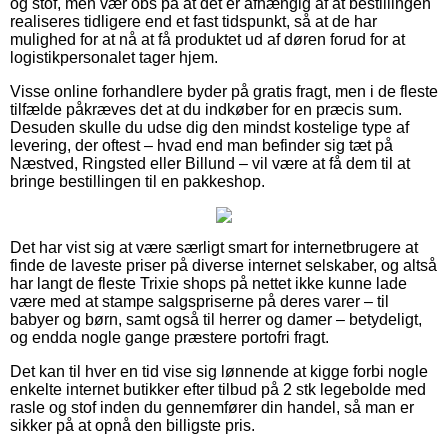
og stof, men vær obs på at det er afhængig af at bestillingen
realiseres tidligere end et fast tidspunkt, så at de har
mulighed for at nå at få produktet ud af døren forud for at
logistikpersonalet tager hjem.
Visse online forhandlere byder på gratis fragt, men i de fleste
tilfælde påkræves det at du indkøber for en præcis sum.
Desuden skulle du udse dig den mindst kostelige type af
levering, der oftest – hvad end man befinder sig tæt på
Næstved, Ringsted eller Billund – vil være at få dem til at
bringe bestillingen til en pakkeshop.
Det har vist sig at være særligt smart for internetbrugere at
finde de laveste priser på diverse internet selskaber, og altså
har langt de fleste Trixie shops på nettet ikke kunne lade
være med at stampe salgspriserne på deres varer – til
babyer og børn, samt også til herrer og damer – betydeligt,
og endda nogle gange præstere portofri fragt.
Det kan til hver en tid vise sig lønnende at kigge forbi nogle
enkelte internet butikker efter tilbud på 2 stk legebolde med
rasle og stof inden du gennemfører din handel, så man er
sikker på at opnå den billigste pris.