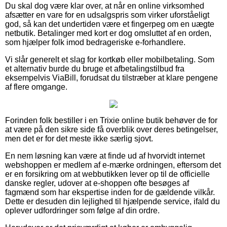
Du skal dog være klar over, at når en online virksomhed
afsætter en vare for en udsalgspris som virker uforståeligt
god, så kan det undertiden være et fingerpeg om en uægte
netbutik. Betalinger med kort er dog omsluttet af en orden,
som hjælper folk imod bedrageriske e-forhandlere.
Vi slår generelt et slag for kortkøb eller mobilbetaling. Som
et alternativ burde du bruge et afbetalingstilbud fra
eksempelvis ViaBill, forudsat du tilstræber at klare pengene
af flere omgange.
Forinden folk bestiller i en Trixie online butik behøver de for
at være på den sikre side få overblik over deres betingelser,
men det er for det meste ikke særlig sjovt.
En nem løsning kan være at finde ud af hvorvidt internet
webshoppen er medlem af e-mærke ordningen, eftersom det
er en forsikring om at webbutikken lever op til de officielle
danske regler, udover at e-shoppen ofte besøges af
fagmænd som har ekspertise inden for de gældende vilkår.
Dette er desuden din lejlighed til hjælpende service, ifald du
oplever udfordringer som følge af din ordre.