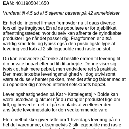
EAN:
4011905041650
Vurderet til
4.5
ud af 5 stjerner baseret på
42
anmeldelser
En hel del internet firmaer frembyder nu til dags diverse
forskellige fragttyper. En af de populære er for øjeblikket
afhentningssteder, hvor du selv kan afhente de nyindkøbte
produkter lige når det passer dig. Fragtformen er altså
vældig smertefri, og typisk også den prisbilligste type af
levering ved køb af 2 stk legebolde med rasle og stof.
Du kan endvidere påtænke at bestille ordren til levering til
din private bopæl eller ud til dit arbejde. Denne viser sig
typisk et hak mere pebret, men endvidere ret så praktisk.
Den mest letkøbte leveringsmulighed vil dog utvivlsomt
være at du selv henter pakken, men det står og falder med at
du opholder dig nærved internet selskabets bopæl.
Leveringshastigheden på Kat > Kattelegetøj > Bolde kan
være usædvanlig aktuel når du mangler produktet lige om
lidt, og herved er det ret på sin plads at vi efterser den
anslåede leveringsdato for den vedkommende vare.
Flere netbutikker giver løfte om 1 hverdags levering på en
hel del varenumre, eksempelvis 2 stk legebolde med rasle