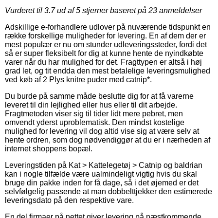
Vurderet til
3.7
ud af 5 stjerner baseret på
23
anmeldelser
Adskillige e-forhandlere udlover på nuværende tidspunkt en
række forskellige muligheder for levering. En af dem der er
mest populær er nu om stunder udleveringssteder, fordi det
så er super fleksibelt for dig at kunne hente de nyindkøbte
varer når du har mulighed for det. Fragttypen er altså i høj
grad let, og tit endda den mest betalelige leveringsmulighed
ved køb af 2 Plys knitre puder med catnip*.
Du burde på samme måde beslutte dig for at få varerne
leveret til din lejlighed eller hus eller til dit arbejde.
Fragtmetoden viser sig til tider lidt mere pebret, men
omvendt yderst uproblematisk. Den mindst kostelige
mulighed for levering vil dog altid vise sig at være selv at
hente ordren, som dog nødvendiggør at du er i nærheden af
internet shoppens bopæl.
Leveringstiden på Kat > Kattelegetøj > Catnip og baldrian
kan i nogle tilfælde være ualmindeligt vigtig hvis du skal
bruge din pakke inden for få dage, så i det øjemed er det
selvfølgelig passende at man dobbelttjekker den estimerede
leveringsdato på den respektive vare.
En del firmaer på nettet giver levering på næstkommende