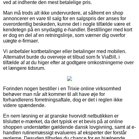
ved at indhente den mest betalelige pris.
Man må trods alt ikke undervurdere, at såfremt en shop
annoncerer en vare til salg for en salgspris der anses for
overordentlig beskeden, kunne det i nogle tilfælde være et
kendetegn på en snydagtig e-handler. Bestillinger med kort
er dog en del af en retningslinje, som værner dig overfor
uægte e-firmaer.
Vi anbefaler kortbetalinger eller betalinger med mobilen.
Alternativt burde du overveje et tilbud som fx ViaBill, i
tilfælde af at du higer efter at godtgøre omkostningerne over
et længere tidsrum.
Forinden nogen bestiller i en Trixie online virksomhed
behøver man når alt kommer til alt have øje for
forhandlerens forretningsaftale, dog er det i reglen ikke
videre spændende.
En nem løsning er at granske hvorvidt netbutikken er
tilsluttet e-mærket, da det typisk er et bevis på at online
shoppen understøtter gældende dansk lovgivning, samt at e-
handlen rutinemæssigt evalueres af eksperter der forstår
reglerne. Desuden tilbydes du chance for en hjælpende