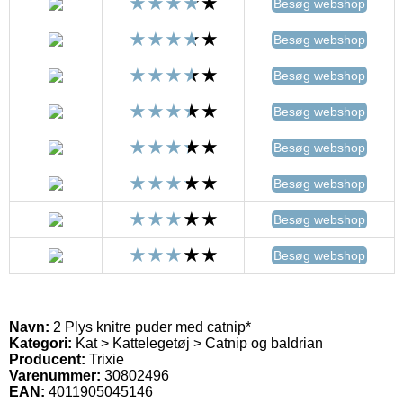
Besøg webshop
Besøg webshop
Besøg webshop
Besøg webshop
Besøg webshop
Besøg webshop
Besøg webshop
Besøg webshop
Navn:
2 Plys knitre puder med catnip*
Kategori:
Kat > Kattelegetøj > Catnip og baldrian
Producent:
Trixie
Varenummer:
30802496
EAN:
4011905045146