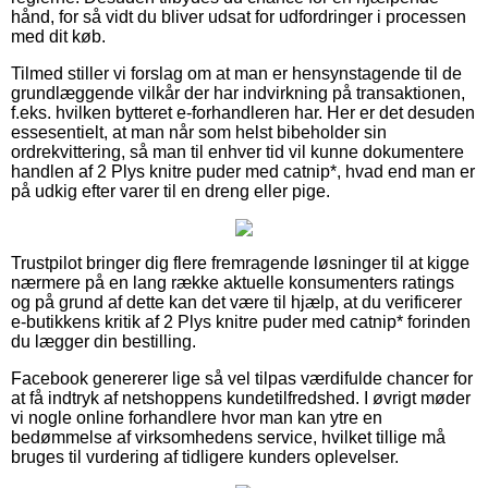
hånd, for så vidt du bliver udsat for udfordringer i processen
med dit køb.
Tilmed stiller vi forslag om at man er hensynstagende til de
grundlæggende vilkår der har indvirkning på transaktionen,
f.eks. hvilken bytteret e-forhandleren har. Her er det desuden
essesentielt, at man når som helst bibeholder sin
ordrekvittering, så man til enhver tid vil kunne dokumentere
handlen af 2 Plys knitre puder med catnip*, hvad end man er
på udkig efter varer til en dreng eller pige.
Trustpilot bringer dig flere fremragende løsninger til at kigge
nærmere på en lang række aktuelle konsumenters ratings
og på grund af dette kan det være til hjælp, at du verificerer
e-butikkens kritik af 2 Plys knitre puder med catnip* forinden
du lægger din bestilling.
Facebook genererer lige så vel tilpas værdifulde chancer for
at få indtryk af netshoppens kundetilfredshed. I øvrigt møder
vi nogle online forhandlere hvor man kan ytre en
bedømmelse af virksomhedens service, hvilket tillige må
bruges til vurdering af tidligere kunders oplevelser.