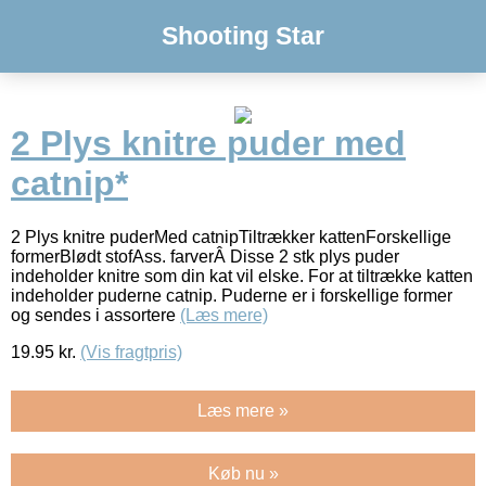
Shooting Star
2 Plys knitre puder med
catnip*
2 Plys knitre puderMed catnipTiltrækker kattenForskellige
formerBlødt stofAss. farverÂ Disse 2 stk plys puder
indeholder knitre som din kat vil elske. For at tiltrække katten
indeholder puderne catnip. Puderne er i forskellige former
og sendes i assortere
(Læs mere)
19.95
kr.
(Vis fragtpris)
Læs mere »
Køb nu »