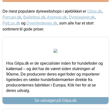
De mest populære dyrewebshops i øjeblikket er
Gilpa.dk
,
Porcani.dk
,
Bullerbox.dk
,
Animigo.dk
,
Dyrelageret.dk
,
PetLux.dk
og
DyreVerdenen.dk
, som alle har et stort
sortiment til gode priser.
Hos Gilpa.dk er de specialister inden for hundefoder og
kattemad – og det har de været siden slutningen af
90erne. De producerer deres eget foder og importerer
ligeledes en række hundefodermærker direkte fra
producenternes fabrikker i Europa. Klik her for at se
deres udvalg.
Se udvalget på Gilpa.dk