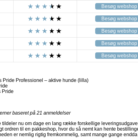
Besøg webshop
Besøg webshop
Besøg webshop
Besøg webshop
Besøg webshop
Pride Professionel – aktive hunde (lilla)
ride
 Pride
jerner baseret på
21
anmeldelser
re tildeler nu om dage en lang række forskellige leveringsudgave
t ordren til en pakkeshop, hvor du så nemt kan hente bestillinge
heden er nemlig rigtig fremkommelig, samt mange gange endda de