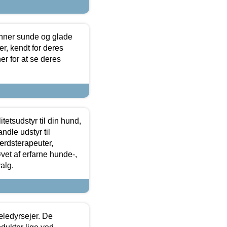
enner sunde og glade
r, kendt for deres
r for at se deres
tetsudstyr til din hund,
ndle udstyr til
ærdsterapeuter,
øvet af erfarne hunde-,
alg.
æledyrsejer. De