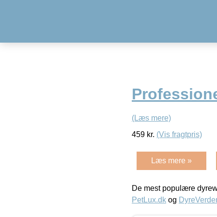
Professione
(Læs mere)
459
kr.
(Vis fragtpris)
Læs mere »
De mest populære dyrewe
PetLux.dk
og
DyreVerde