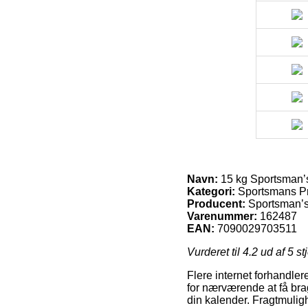
Navn:
15 kg Sportsman’s 
Kategori:
Sportsmans P
Producent:
Sportsman’s
Varenummer:
162487
EAN:
7090029703511
Vurderet til
4.2
ud af 5 st
Flere internet forhandle
for nærværende at få brag
din kalender. Fragtmulig