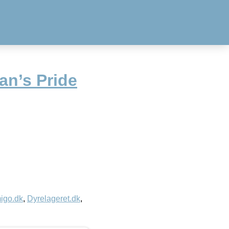
an’s Pride
igo.dk
,
Dyrelageret.dk
,