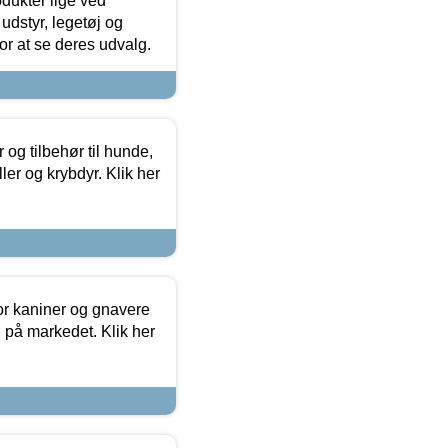
odukter lige ved
udstyr, legetøj og
 for at se deres udvalg.
og tilbehør til hunde,
ller og krybdyr. Klik her
or kaniner og gnavere
g på markedet. Klik her