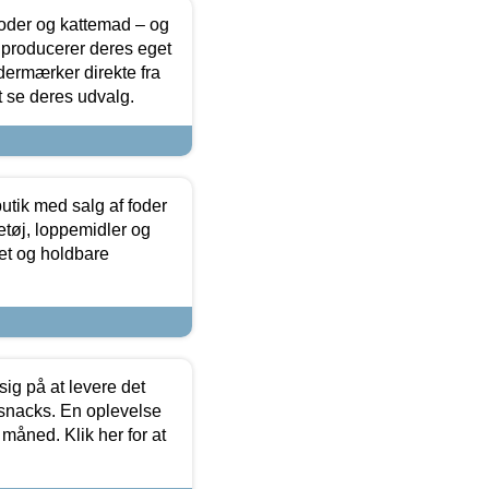
foder og kattemad – og
 producerer deres eget
dermærker direkte fra
t se deres udvalg.
utik med salg af foder
etøj, loppemidler og
tet og holdbare
sig på at levere det
 snacks. En oplevelse
 måned. Klik her for at