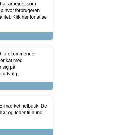
 har arbejdet som
op hvor forbrugeren
itet. Klik her for at se
est forekommende
ler kat med
r sig på
s udvalg.
E-mærket netbutik. De
hør og foder til hund