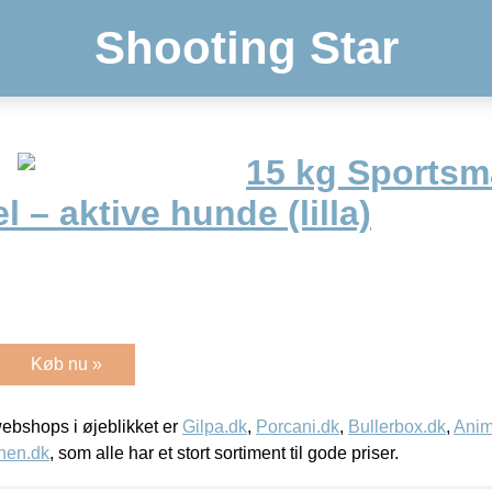
Shooting Star
15 kg Sportsm
l – aktive hunde (lilla)
Køb nu »
bshops i øjeblikket er
Gilpa.dk
,
Porcani.dk
,
Bullerbox.dk
,
Anim
nen.dk
, som alle har et stort sortiment til gode priser.