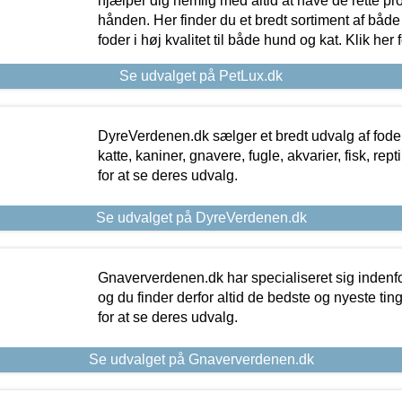
hjælper dig nemlig med altid at have de rette pr
hånden. Her finder du et bredt sortiment af både 
foder i høj kvalitet til både hund og kat. Klik her
Se udvalget på PetLux.dk
DyreVerdenen.dk sælger et bredt udvalg af foder 
katte, kaniner, gnavere, fugle, akvarier, fisk, repti
for at se deres udvalg.
Se udvalget på DyreVerdenen.dk
Gnaververdenen.dk har specialiseret sig indenf
og du finder derfor altid de bedste og nyeste tin
for at se deres udvalg.
Se udvalget på Gnaververdenen.dk