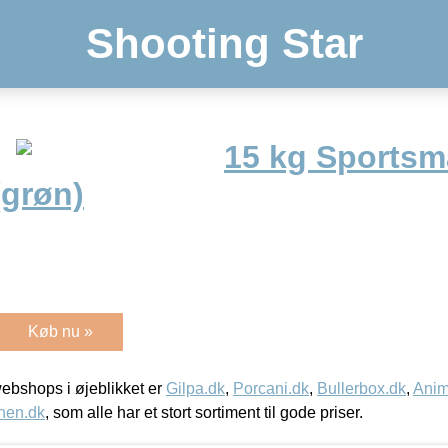
Shooting Star
15 kg Sportsm
(grøn)
Køb nu »
bshops i øjeblikket er
Gilpa.dk
,
Porcani.dk
,
Bullerbox.dk
,
Anim
nen.dk
, som alle har et stort sortiment til gode priser.