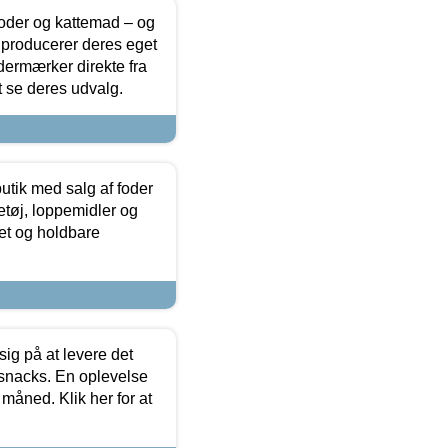
foder og kattemad – og
 producerer deres eget
dermærker direkte fra
t se deres udvalg.
utik med salg af foder
etøj, loppemidler og
tet og holdbare
sig på at levere det
 snacks. En oplevelse
 måned. Klik her for at