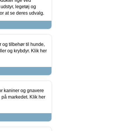
odukter lige ved
udstyr, legetøj og
 for at se deres udvalg.
og tilbehør til hunde,
ller og krybdyr. Klik her
or kaniner og gnavere
g på markedet. Klik her