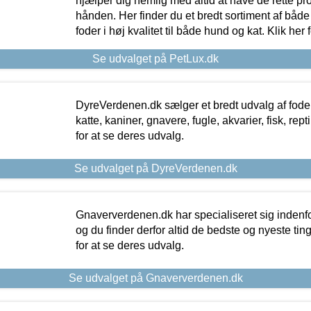
hjælper dig nemlig med altid at have de rette pr
hånden. Her finder du et bredt sortiment af både 
foder i høj kvalitet til både hund og kat. Klik her
Se udvalget på PetLux.dk
DyreVerdenen.dk sælger et bredt udvalg af foder 
katte, kaniner, gnavere, fugle, akvarier, fisk, repti
for at se deres udvalg.
Se udvalget på DyreVerdenen.dk
Gnaververdenen.dk har specialiseret sig indenf
og du finder derfor altid de bedste og nyeste tin
for at se deres udvalg.
Se udvalget på Gnaververdenen.dk