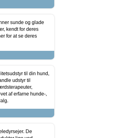
enner sunde og glade
r, kendt for deres
r for at se deres
tetsudstyr til din hund,
ndle udstyr til
ærdsterapeuter,
øvet af erfarne hunde-,
alg.
æledyrsejer. De