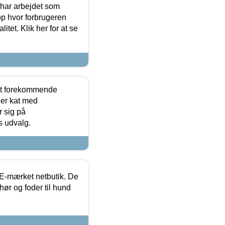
 har arbejdet som
op hvor forbrugeren
itet. Klik her for at se
est forekommende
ler kat med
r sig på
s udvalg.
E-mærket netbutik. De
hør og foder til hund