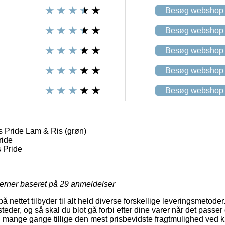
Besøg webshop
Besøg webshop
Besøg webshop
Besøg webshop
Besøg webshop
 Pride Lam & Ris (grøn)
ride
 Pride
jerner baseret på
29
anmeldelser
ettet tilbyder til alt held diverse forskellige leveringsmetoder. 
eder, og så skal du blot gå forbi efter dine varer når det passer
og mange gange tillige den mest prisbevidste fragtmulighed ved 