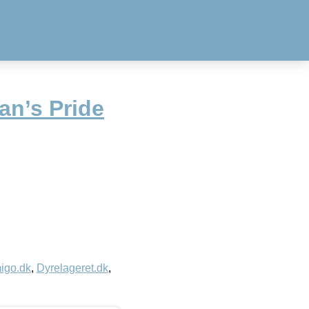
an’s Pride
igo.dk
,
Dyrelageret.dk
,