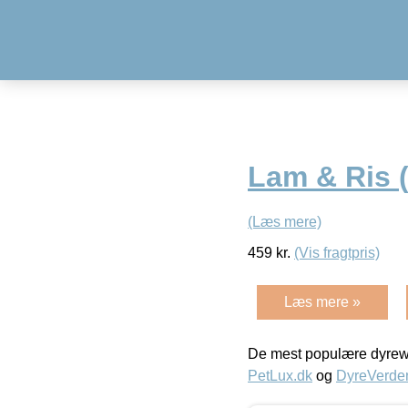
Lam & Ris 
(Læs mere)
459
kr.
(Vis fragtpris)
Læs mere »
De mest populære dyrewe
PetLux.dk
og
DyreVerde