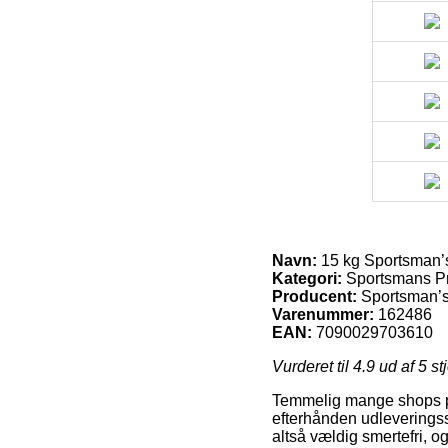
Navn:
15 kg Sportsman’s
Kategori:
Sportsmans P
Producent:
Sportsman’s
Varenummer:
162486
EAN:
7090029703610
Vurderet til
4.9
ud af 5 st
Temmelig mange shops på n
efterhånden udleveringsst
altså vældig smertefri, 