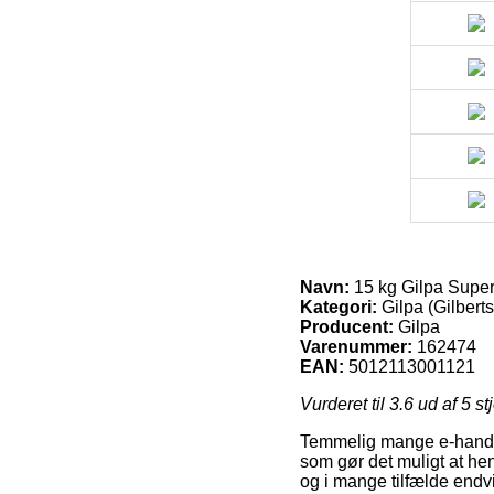
Navn:
15 kg Gilpa Super
Kategori:
Gilpa (Gilbert
Producent:
Gilpa
Varenummer:
162474
EAN:
5012113001121
Vurderet til
3.6
ud af 5 st
Temmelig mange e-handler
som gør det muligt at he
og i mange tilfælde endv