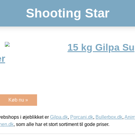
Shooting Star
15 kg Gilpa Su
r
Køb nu »
bshops i øjeblikket er
Gilpa.dk
,
Porcani.dk
,
Bullerbox.dk
,
Anim
nen.dk
, som alle har et stort sortiment til gode priser.