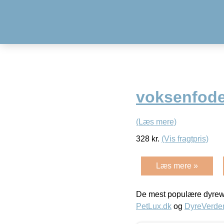
voksenfode
(Læs mere)
328
kr.
(Vis fragtpris)
Læs mere »
De mest populære dyrewe
PetLux.dk
og
DyreVerde