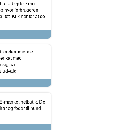
 har arbejdet som
op hvor forbrugeren
itet. Klik her for at se
est forekommende
ler kat med
r sig på
s udvalg.
E-mærket netbutik. De
hør og foder til hund