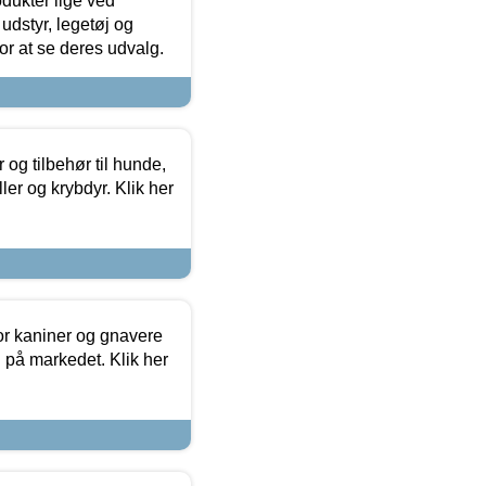
odukter lige ved
udstyr, legetøj og
 for at se deres udvalg.
og tilbehør til hunde,
ller og krybdyr. Klik her
or kaniner og gnavere
g på markedet. Klik her