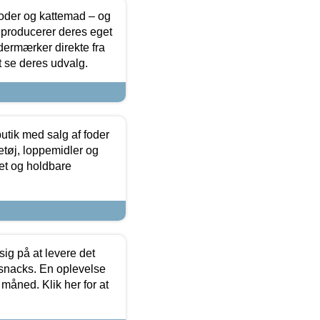
foder og kattemad – og
 producerer deres eget
dermærker direkte fra
t se deres udvalg.
utik med salg af foder
etøj, loppemidler og
tet og holdbare
sig på at levere det
 snacks. En oplevelse
 måned. Klik her for at