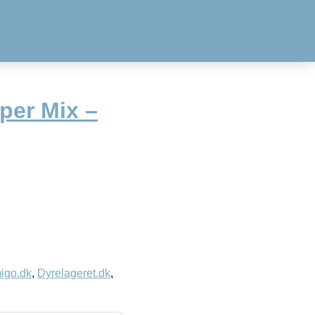
per Mix –
igo.dk
,
Dyrelageret.dk
,