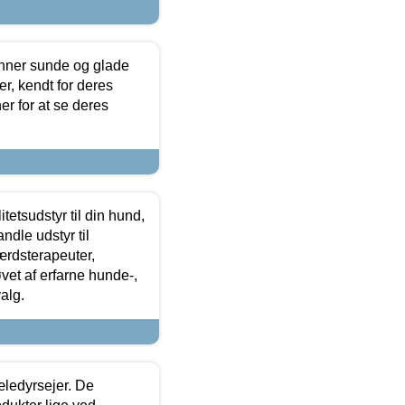
enner sunde og glade
r, kendt for deres
r for at se deres
tetsudstyr til din hund,
ndle udstyr til
ærdsterapeuter,
øvet af erfarne hunde-,
alg.
æledyrsejer. De