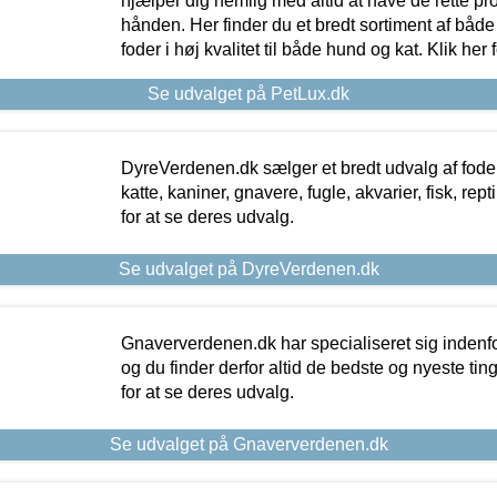
hjælper dig nemlig med altid at have de rette pr
hånden. Her finder du et bredt sortiment af både 
foder i høj kvalitet til både hund og kat. Klik her
Se udvalget på PetLux.dk
DyreVerdenen.dk sælger et bredt udvalg af foder 
katte, kaniner, gnavere, fugle, akvarier, fisk, repti
for at se deres udvalg.
Se udvalget på DyreVerdenen.dk
Gnaververdenen.dk har specialiseret sig indenf
og du finder derfor altid de bedste og nyeste tin
for at se deres udvalg.
Se udvalget på Gnaververdenen.dk