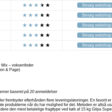
Besøg webshop
Besøg webshop
Besøg webshop
Besøg webshop
Besøg webshop
 Mix – voksenfoder
son & Page)
jerner baseret på
20
anmeldelser
 frembyder efterhånden flere leveringsløsninger. En favorit er
nte produkterne når du har mulighed for det. Metoden er altså u
idere den mest betalelige fragttype ved køb af 15 kg Gilpa Supe