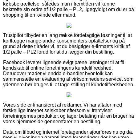
købsbekræftelse, således man i fremtiden vil kunne
bekræfte sin ordre af 1/2 palle – PL2, ligegyldigt om du er på
shopping til en kvinde eller mand.
Trustpilot tilbyder en lang række fordelagtige løsninger til at
kortlægge mange andre konsumenters opfattelser og på
grund af dette tilråder vi, at du besigtiger e-firmaets kritik af
1/2 palle – PL2 forud for at du lægger din bestilling.
Facebook leverer lignende evigt pæne løsninger til at få
kendskab til online forretningens kundetilfredshed.
Derudover møder vi endda e-handler hvor folk kan
sammensætte en evaluering af virksomhedens service, som
ydermere bør bruges til at tage stilling til kundetilfredsheden.
Vores side er finansieret af reklamer. Vi har aftaler med
forskellige internet selskaber eftersom vi fremviser
forretningernes produkter, og tager betaling når en bruger fra
vores hjemmeside gennemfører en bestilling.
Data om tilbud og internet foretagender ajourføres nu og da,
men vi giver ingen garanti imod forandringer der kan være