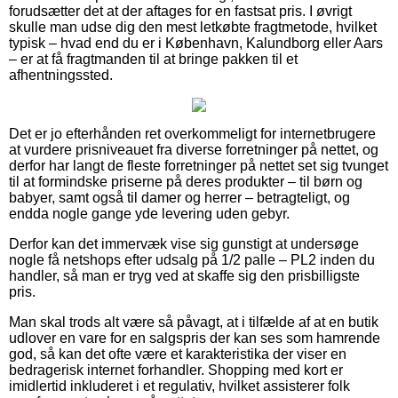
forudsætter det at der aftages for en fastsat pris. I øvrigt
skulle man udse dig den mest letkøbte fragtmetode, hvilket
typisk – hvad end du er i København, Kalundborg eller Aars
– er at få fragtmanden til at bringe pakken til et
afhentningssted.
Det er jo efterhånden ret overkommeligt for internetbrugere
at vurdere prisniveauet fra diverse forretninger på nettet, og
derfor har langt de fleste forretninger på nettet set sig tvunget
til at formindske priserne på deres produkter – til børn og
babyer, samt også til damer og herrer – betragteligt, og
endda nogle gange yde levering uden gebyr.
Derfor kan det immervæk vise sig gunstigt at undersøge
nogle få netshops efter udsalg på 1/2 palle – PL2 inden du
handler, så man er tryg ved at skaffe sig den prisbilligste
pris.
Man skal trods alt være så påvagt, at i tilfælde af at en butik
udlover en vare for en salgspris der kan ses som hamrende
god, så kan det ofte være et karakteristika der viser en
bedragerisk internet forhandler. Shopping med kort er
imidlertid inkluderet i et regulativ, hvilket assisterer folk