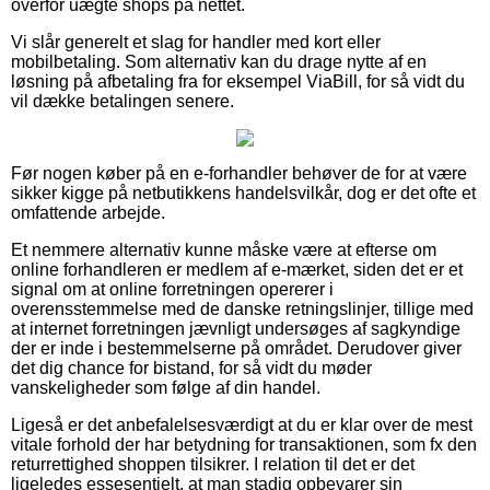
overfor uægte shops på nettet.
Vi slår generelt et slag for handler med kort eller
mobilbetaling. Som alternativ kan du drage nytte af en
løsning på afbetaling fra for eksempel ViaBill, for så vidt du
vil dække betalingen senere.
Før nogen køber på en e-forhandler behøver de for at være
sikker kigge på netbutikkens handelsvilkår, dog er det ofte et
omfattende arbejde.
Et nemmere alternativ kunne måske være at efterse om
online forhandleren er medlem af e-mærket, siden det er et
signal om at online forretningen opererer i
overensstemmelse med de danske retningslinjer, tillige med
at internet forretningen jævnligt undersøges af sagkyndige
der er inde i bestemmelserne på området. Derudover giver
det dig chance for bistand, for så vidt du møder
vanskeligheder som følge af din handel.
Ligeså er det anbefalelsesværdigt at du er klar over de mest
vitale forhold der har betydning for transaktionen, som fx den
returrettighed shoppen tilsikrer. I relation til det er det
ligeledes essesentielt, at man stadig opbevarer sin