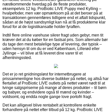
næstkommende hverdag på de fleste produkter,
eksempelvis 12 kg. ProBiotic LIVE Puppy med Kylling –
hvalpefoder, men vær opmærksom på at det beroer på at
transaktionen gennemføres tidligere end et aftalt tidspunkt,
sådan at de højst sandsynligt kan nå at få produkterne klar
forud for at de logistikansatte holder fyraften.
Indtil flere online varehuse sikrer fragt uden gebyr, men tit
kræver det at du køber for en fastsat pris. Som alternativ bør
du tage den mest betalelige type af levering, der typisk –
uden hensyn til om du er ved København, Lillerød eller
Jyllinge – vil blive at få leveret dine varer til et
afhentningssted.
Det er jo ret gnidningsløst for internetbrugere at
prissammenligne hos diverse butikker på nettet, og altså har
flertallet af ProBiotic LIVE outlets på nettet været nødt til at
tvinge salgspriserne på mange af deres produkter – til børn
og babyer, og endvidere også til mænd og kvinder –
voldsomt, og endda nogle gange love portofri fragt.
Det kan alligevel blive rentabelt at kontrollere enkelte
forhandlere på nettet efter tilbud på 12 kg. ProBiotic LIVE