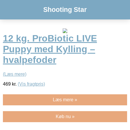
Shooting Star
12 kg. ProBiotic LIVE
Puppy med Kylling –
hvalpefoder
(Læs mere)
469
kr.
(Vis fragtpris)
Læs mere »
Køb nu »