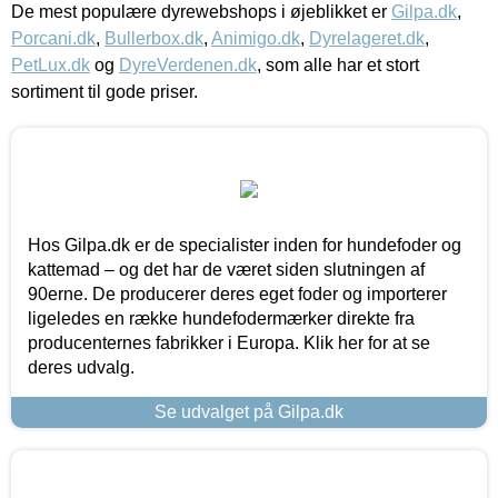
De mest populære dyrewebshops i øjeblikket er
Gilpa.dk
,
Porcani.dk
,
Bullerbox.dk
,
Animigo.dk
,
Dyrelageret.dk
,
PetLux.dk
og
DyreVerdenen.dk
, som alle har et stort
sortiment til gode priser.
Hos Gilpa.dk er de specialister inden for hundefoder og
kattemad – og det har de været siden slutningen af
90erne. De producerer deres eget foder og importerer
ligeledes en række hundefodermærker direkte fra
producenternes fabrikker i Europa. Klik her for at se
deres udvalg.
Se udvalget på Gilpa.dk