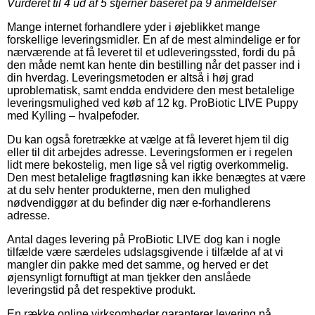
Vurderet til
4
ud af 5 stjerner baseret på
9
anmeldelser
Mange internet forhandlere yder i øjeblikket mange
forskellige leveringsmidler. En af de mest almindelige er for
nærværende at få leveret til et udleveringssted, fordi du på
den måde nemt kan hente din bestilling når det passer ind i
din hverdag. Leveringsmetoden er altså i høj grad
uproblematisk, samt endda endvidere den mest betalelige
leveringsmulighed ved køb af 12 kg. ProBiotic LIVE Puppy
med Kylling – hvalpefoder.
Du kan også foretrække at vælge at få leveret hjem til dig
eller til dit arbejdes adresse. Leveringsformen er i regelen
lidt mere bekostelig, men lige så vel rigtig overkommelig.
Den mest betalelige fragtløsning kan ikke benægtes at være
at du selv henter produkterne, men den mulighed
nødvendiggør at du befinder dig nær e-forhandlerens
adresse.
Antal dages levering på ProBiotic LIVE dog kan i nogle
tilfælde være særdeles udslagsgivende i tilfælde af at vi
mangler din pakke med det samme, og herved er det
øjensynligt fornuftigt at man tjekker den anslåede
leveringstid på det respektive produkt.
En række online virksomheder garanterer levering på