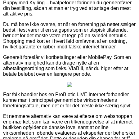
Puppy med Kylling – hvalpefoder forinden du gennemfører
din bestilling, sådan at man er tryg ved at antage den mest
attraktive pris.
Du må bare ikke overse, at når en forretning på nettet sælger
bedst i test varer til en salgspris som er utopisk tiltalende,
bør det for det meste være et tegn på en svindel netbutik.
Shopping med kort er i hvert fald omfavnet af en ordning,
hvilket garanterer køber imod falske internet firmaer.
Generelt foreslår vi kortbetalinger eller MobilePay. Som en
alternativ mulighed kan du drage nytte af en
afbetalingsordning som f.eks. ViaBill, når du higer efter at
betale beløbet over en længere periode.
Før folk handler hos en ProBiotic LIVE internet forhandler
kunne man i princippet gennemløbe virksomhedens
forretningsaftale, men det er for det meste ikke særlig sjovt.
Et nemmere alternativ kan være at efterse om webshoppen
er e-mærket, som kan være en tilkendegivelse af at internet
butikken opfylder de danske love, samt at online
virksomheden løbende evalueres af eksperter der behersker
reglerne på området. Dette er desuden din chance for at få