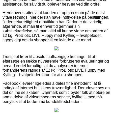
assistance, for så vidt du oplever besvær ved din ordre.
Herudover støtter vi at kunden er opmærksom på de mest
vitale retningslinjer der kan have indflydelse på bestillingen,
fx den returrettighed e-butikken har. Derfor er det virkelig
afgørende, at man til enhver tid gemmer sin
købsbekræftelse, så man altid vil kunne vidne om ordren af
12 kg. ProBiotic LIVE Puppy med Kylling – hvalpefoder,
ligegyldigt om du shopper til en kvinde eller mand.
Trustpilot fører til absolut uafhængige løsninger til at
eftersøge en række nuværende forbrugeres evalueringer og
herved er det fornuftigt, at du analyserer internet
forhandlerens ratings af 12 kg. ProBiotic LIVE Puppy med
Kylling – hvalpefoder forud for at du shopper.
Facebook leverer ligeledes aldeles fine metoder til at få
indtryk af internet butikkens troværdighed. Derudover ses en
del online selskaber i Danmark som tilbyder folk at notere en
anmeldelse af virksomhedens service, hvilket tilmed må
benyttes til at bedømme kundetilfredsheden.