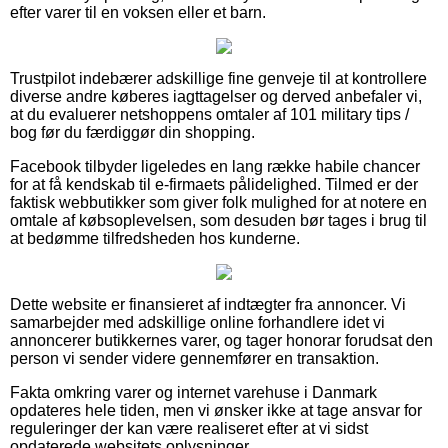
efter varer til en voksen eller et barn.
Trustpilot indebærer adskillige fine genveje til at kontrollere
diverse andre køberes iagttagelser og derved anbefaler vi,
at du evaluerer netshoppens omtaler af 101 military tips /
bog før du færdiggør din shopping.
Facebook tilbyder ligeledes en lang række habile chancer
for at få kendskab til e-firmaets pålidelighed. Tilmed er der
faktisk webbutikker som giver folk mulighed for at notere en
omtale af købsoplevelsen, som desuden bør tages i brug til
at bedømme tilfredsheden hos kunderne.
Dette website er finansieret af indtægter fra annoncer. Vi
samarbejder med adskillige online forhandlere idet vi
annoncerer butikkernes varer, og tager honorar forudsat den
person vi sender videre gennemfører en transaktion.
Fakta omkring varer og internet varehuse i Danmark
opdateres hele tiden, men vi ønsker ikke at tage ansvar for
reguleringer der kan være realiseret efter at vi sidst
opdaterede websitets oplysninger.