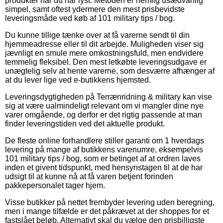
produkter når du har lyst. Metoden er nemlig usædvanlig
simpel, samt oftest ydermere den mest prisbevidste
leveringsmåde ved køb af 101 military tips / bog.
Du kunne tillige tænke over at få varerne sendt til din
hjemmeadresse eller til dit arbejde. Muligheden viser sig
jævnligt en smule mere omkostningsfuld, men endvidere
temmelig fleksibel. Den mest letkøbte leveringsudgave er
unægtelig selv at hente varerne, som desværre afhænger af
at du lever lige ved e-butikkens hjemsted.
Leveringsdygtigheden på Terrænridning & military kan vise
sig at være ualmindeligt relevant om vi mangler dine nye
varer omgående, og derfor er det rigtig passende at man
finder leveringstiden ved det aktuelle produkt.
De fleste online forhandlere stiller garanti om 1 hverdags
levering på mange af butikkens varenumre, eksempelvis
101 military tips / bog, som er betinget af at ordren laves
inden et givent tidspunkt, med hensynstagen til at de har
udsigt til at kunne nå at få varen betjent forinden
pakkepersonalet tager hjem.
Visse butikker på nettet frembyder levering uden beregning,
men i mange tilfælde er det påkrævet at der shoppes for et
fastslået beløb. Alternativt skal du vælge den prisbilligste