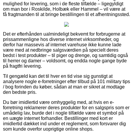
mulighed for levering, som i de fleste tilfælde – ligegyldigt
om man bor i Roskilde, Holbæk eller Hammel – vil være at
få fragtmanden til at bringe bestillingen til et afhentningssted.
Det er efterhånden ualmindeligt bekvemt for forbrugerne at
prissammenligne hos diverse internet virksomheder, og
derfor har massevis af internet varehuse ikke kunne lade
være med at nedbringe salgsværdien på specielt deres
bedst i test produkter – til piger og drenge, og samtidig også
til herrer og damer – voldsomt, og endda nogle gange byde
på fragtfri levering.
Til gengæld kan det til hver en tid vise sig gunstigt at
analysere nogle e-forretninger efter tilbud på 101 military tips
/ bog forinden du køber, sådan at man er sikret at modtage
den bedste pris.
Du bør imidlertid være omhyggelig med, at hvis en e-
forretning reklamerer deres produkter for en salgspris som er
umådelig lav, burde det i nogle tilfælde være et symbol på
en uægte internet forhandler. Bestillinger med kort er
imidlertid dækket ind under et reglement, som forsvarer dig
som kunde overfor uoprigtige online shops.