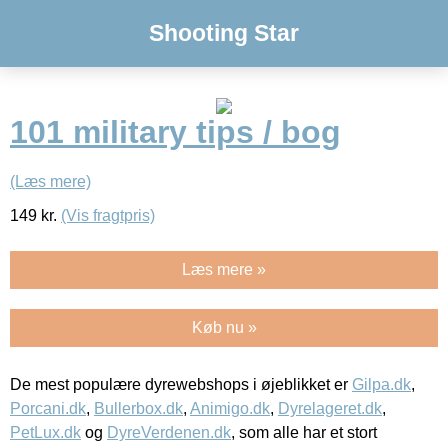
Shooting Star
101 military tips / bog
(Læs mere)
149
kr.
(Vis fragtpris)
Læs mere »
Køb nu »
De mest populære dyrewebshops i øjeblikket er
Gilpa.dk
,
Porcani.dk
,
Bullerbox.dk
,
Animigo.dk
,
Dyrelageret.dk
,
PetLux.dk
og
DyreVerdenen.dk
, som alle har et stort