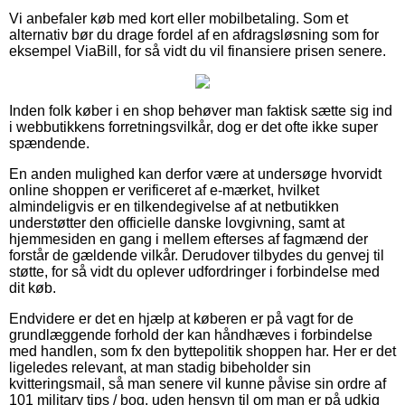
Vi anbefaler køb med kort eller mobilbetaling. Som et
alternativ bør du drage fordel af en afdragsløsning som for
eksempel ViaBill, for så vidt du vil finansiere prisen senere.
Inden folk køber i en shop behøver man faktisk sætte sig ind
i webbutikkens forretningsvilkår, dog er det ofte ikke super
spændende.
En anden mulighed kan derfor være at undersøge hvorvidt
online shoppen er verificeret af e-mærket, hvilket
almindeligvis er en tilkendegivelse af at netbutikken
understøtter den officielle danske lovgivning, samt at
hjemmesiden en gang i mellem efterses af fagmænd der
forstår de gældende vilkår. Derudover tilbydes du genvej til
støtte, for så vidt du oplever udfordringer i forbindelse med
dit køb.
Endvidere er det en hjælp at køberen er på vagt for de
grundlæggende forhold der kan håndhæves i forbindelse
med handlen, som fx den byttepolitik shoppen har. Her er det
ligeledes relevant, at man stadig bibeholder sin
kvitteringsmail, så man senere vil kunne påvise sin ordre af
101 military tips / bog, uden hensyn til om man er på udkig