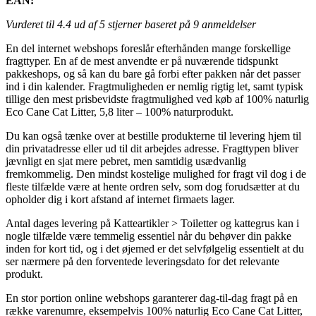
EAN:
Vurderet til
4.4
ud af 5 stjerner baseret på
9
anmeldelser
En del internet webshops foreslår efterhånden mange forskellige
fragttyper. En af de mest anvendte er på nuværende tidspunkt
pakkeshops, og så kan du bare gå forbi efter pakken når det passer
ind i din kalender. Fragtmuligheden er nemlig rigtig let, samt typisk
tillige den mest prisbevidste fragtmulighed ved køb af 100% naturlig
Eco Cane Cat Litter, 5,8 liter – 100% naturprodukt.
Du kan også tænke over at bestille produkterne til levering hjem til
din privatadresse eller ud til dit arbejdes adresse. Fragttypen bliver
jævnligt en sjat mere pebret, men samtidig usædvanlig
fremkommelig. Den mindst kostelige mulighed for fragt vil dog i de
fleste tilfælde være at hente ordren selv, som dog forudsætter at du
opholder dig i kort afstand af internet firmaets lager.
Antal dages levering på Katteartikler > Toiletter og kattegrus kan i
nogle tilfælde være temmelig essentiel når du behøver din pakke
inden for kort tid, og i det øjemed er det selvfølgelig essentielt at du
ser nærmere på den forventede leveringsdato for det relevante
produkt.
En stor portion online webshops garanterer dag-til-dag fragt på en
række varenumre, eksempelvis 100% naturlig Eco Cane Cat Litter,