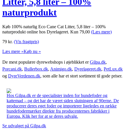
Litter, 5,8 liter – 100%
naturprodukt
Køb 100% naturlig Eco Cane Cat Litter, 5,8 liter – 100%
naturprodukt online hos Dyrelageret. Kun 79,00
(Læs mere)
79
kr.
(Vis fragtpris)
Læs mere »
Køb nu »
De mest populære dyrewebshops i øjeblikket er
Gilpa.dk
,
Porcani.dk
,
Bullerbox.dk
,
Animigo.dk
,
Dyrelageret.dk
,
PetLux.dk
og
DyreVerdenen.dk
, som alle har et stort sortiment til gode priser.
Hos Gilpa.dk er de specialister inden for hundefoder og
kattemad – og det har de været siden slutningen af 90erne. De
producerer deres eget foder og importerer ligeledes en række
hundefodermærker direkte fra producenternes fabrikker i
Europa. Klik her for at se deres udvalg.
Se udvalget på Gilpa.dk