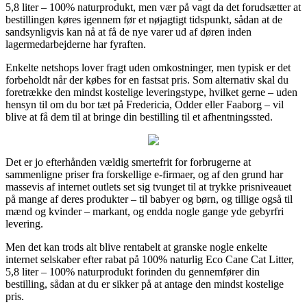
5,8 liter – 100% naturprodukt, men vær på vagt da det forudsætter at
bestillingen køres igennem før et nøjagtigt tidspunkt, sådan at de
sandsynligvis kan nå at få de nye varer ud af døren inden
lagermedarbejderne har fyraften.
Enkelte netshops lover fragt uden omkostninger, men typisk er det
forbeholdt når der købes for en fastsat pris. Som alternativ skal du
foretrække den mindst kostelige leveringstype, hvilket gerne – uden
hensyn til om du bor tæt på Fredericia, Odder eller Faaborg – vil
blive at få dem til at bringe din bestilling til et afhentningssted.
Det er jo efterhånden vældig smertefrit for forbrugerne at
sammenligne priser fra forskellige e-firmaer, og af den grund har
massevis af internet outlets set sig tvunget til at trykke prisniveauet
på mange af deres produkter – til babyer og børn, og tillige også til
mænd og kvinder – markant, og endda nogle gange yde gebyrfri
levering.
Men det kan trods alt blive rentabelt at granske nogle enkelte
internet selskaber efter rabat på 100% naturlig Eco Cane Cat Litter,
5,8 liter – 100% naturprodukt forinden du gennemfører din
bestilling, sådan at du er sikker på at antage den mindst kostelige
pris.