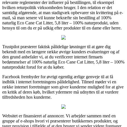
relevante reglementer der influerer på bestillingen, til eksempel
hvilken returpolitik virksomheden bruger. I den relation er det
samtidig afgørende, at man stadigvæk opbevarer sin kvittering på e-
mail, så man senere vil kunne bekræfte sin bestilling af 100%
naturlig Eco Cane Cat Litter, 5,8 liter – 100% naturprodukt, uden
hensyn til om du er på udkig efter produkter til en dame eller herre.
Trustpilot præsterer faktisk pålidelige løsninger til at gøre dig
bekendt med en længere række øvrige kunders evalueringer og af
den grund anbefaler vi, at du verificerer internet firmaets
bedømmelser af 100% naturlig Eco Cane Cat Litter, 5,8 liter – 100%
naturprodukt forud for at du køber.
Facebook frembyder for øvrigt egentlig ærlige genveje til at få
indblik i internet forretningens pålidelighed. Tilmed møder vi en
række internet forretninger som giver kunderne mulighed for at give
en kritik af deres køb, hvilket ydermere må udnyttes til at vurdere
tilfredsheden hos kunderne.
Websitet er finansieret af annoncer. Vi arbejder sammen med en
gruppe af e-shops hvori vi præsenterer butikkernes produkter, og
tager provision i tilfælde af at den bruger vi sender videre foretager