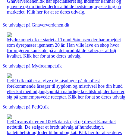
Gnaververdenen.dk har specialiseret sig indenfor kaniner og
gnavere og du finder derfor altid de bedste og nyeste ting på
markedet. Klik her for at se deres udvalg.
Se udvalget på Gnaververdenen.dk
Mydreampet.dk er startet af Tonni Sørensen der har arbejdet
som dyrepasser igennem 20 år. Han ville lave en shop hvor
forbrugeren kan stole på at det produkt de køber, er af høj
kvalitet. Klik her for at se deres udvalg.
Se udvalget på Mydreampet.dk
PetIQ.dk mål er at give dig løsninger på de oftest
forekommende årsager til sygdom og mistrivsel hos din hund
eller kat med udgangspunkt i naturlige kosttilskud, der baserer
sig på gennemprøvede recepter. Klik her for at se deres udvalg.
Se udvalget på PetIQ.dk
PetDreams.dk er en 100% dansk ejet og drevet E-mærket
netbutik. De sælger et bredt udvalg af hundeudstyr,
kattetilbehør og foder til hund og kat. Klik her for at se deres