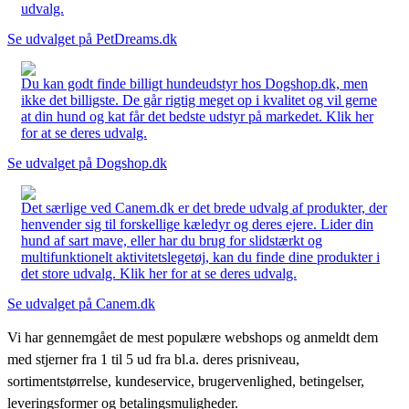
udvalg.
Se udvalget på PetDreams.dk
Du kan godt finde billigt hundeudstyr hos Dogshop.dk, men
ikke det billigste. De går rigtig meget op i kvalitet og vil gerne
at din hund og kat får det bedste udstyr på markedet. Klik her
for at se deres udvalg.
Se udvalget på Dogshop.dk
Det særlige ved Canem.dk er det brede udvalg af produkter, der
henvender sig til forskellige kæledyr og deres ejere. Lider din
hund af sart mave, eller har du brug for slidstærkt og
multifunktionelt aktivitetslegetøj, kan du finde dine produkter i
det store udvalg. Klik her for at se deres udvalg.
Se udvalget på Canem.dk
Vi har gennemgået de mest populære webshops og anmeldt dem
med stjerner fra 1 til 5 ud fra bl.a. deres prisniveau,
sortimentstørrelse, kundeservice, brugervenlighed, betingelser,
leveringsformer og betalingsmuligheder.