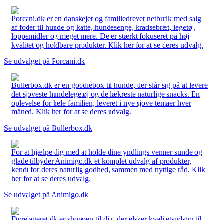
Porcani.dk er en danskejet og familiedrevet netbutik med salg
af foder til hunde og katte, hundesenge, kradsebræt, legetøj,
loppemidler og meget mere. De er stærkt fokuseret på høj
kvalitet og holdbare produkter. Klik her for at se deres udvalg.
Se udvalget på Porcani.dk
Bullerbox.dk er en goodiebox til hunde, der slår sig på at levere
det sjoveste hundelegetøj og de lækreste naturlige snacks. En
oplevelse for hele familien, leveret i nye sjove temaer hver
måned. Klik her for at se deres udvalg.
Se udvalget på Bullerbox.dk
For at hjælpe dig med at holde dine yndlings venner sunde og
glade tilbyder Animigo.dk et komplet udvalg af produkter,
kendt for deres naturlig godhed, sammen med nyttige råd. Klik
her for at se deres udvalg.
Se udvalget på Animigo.dk
Dyrelageret.dk er shoppen til dig, der elsker kvalitetsudstyr til