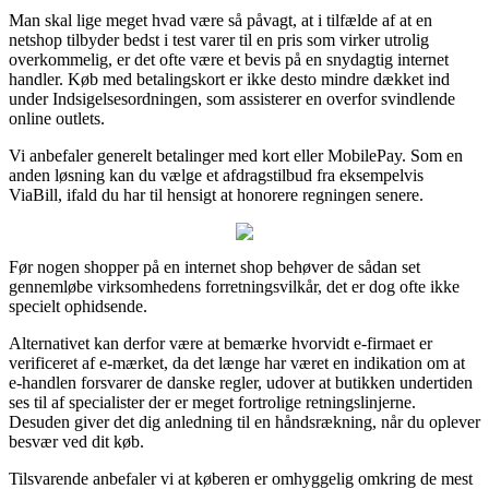
Man skal lige meget hvad være så påvagt, at i tilfælde af at en
netshop tilbyder bedst i test varer til en pris som virker utrolig
overkommelig, er det ofte være et bevis på en snydagtig internet
handler. Køb med betalingskort er ikke desto mindre dækket ind
under Indsigelsesordningen, som assisterer en overfor svindlende
online outlets.
Vi anbefaler generelt betalinger med kort eller MobilePay. Som en
anden løsning kan du vælge et afdragstilbud fra eksempelvis
ViaBill, ifald du har til hensigt at honorere regningen senere.
Før nogen shopper på en internet shop behøver de sådan set
gennemløbe virksomhedens forretningsvilkår, det er dog ofte ikke
specielt ophidsende.
Alternativet kan derfor være at bemærke hvorvidt e-firmaet er
verificeret af e-mærket, da det længe har været en indikation om at
e-handlen forsvarer de danske regler, udover at butikken undertiden
ses til af specialister der er meget fortrolige retningslinjerne.
Desuden giver det dig anledning til en håndsrækning, når du oplever
besvær ved dit køb.
Tilsvarende anbefaler vi at køberen er omhyggelig omkring de mest