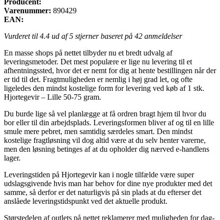
Producent:
Varenummer:
890429
EAN:
Vurderet til
4.4
ud af 5 stjerner baseret på
42
anmeldelser
En masse shops på nettet tilbyder nu et bredt udvalg af
leveringsmetoder. Det mest populære er lige nu levering til et
afhentningssted, hvor det er nemt for dig at hente bestillingen når der
er tid til det. Fragtmuligheden er nemlig i høj grad let, og ofte
ligeledes den mindst kostelige form for levering ved køb af 1 stk.
Hjortegevir – Lille 50-75 gram.
Du burde lige så vel planlægge at få ordren bragt hjem til hvor du
bor eller til din arbejdsplads. Leveringsformen bliver af og til en lille
smule mere pebret, men samtidig særdeles smart. Den mindst
kostelige fragtløsning vil dog altid være at du selv henter varerne,
men den løsning betinges af at du opholder dig nærved e-handlens
lager.
Leveringstiden på Hjortegevir kan i nogle tilfælde være super
udslagsgivende hvis man har behov for dine nye produkter med det
samme, så derfor er det naturligvis på sin plads at du efterser det
anslåede leveringstidspunkt ved det aktuelle produkt.
Størstedelen af outlets på nettet reklamerer med muligheden for dag-