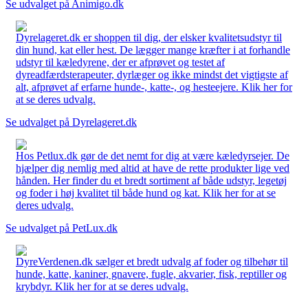
Se udvalget på Animigo.dk
Dyrelageret.dk er shoppen til dig, der elsker kvalitetsudstyr til
din hund, kat eller hest. De lægger mange kræfter i at forhandle
udstyr til kæledyrene, der er afprøvet og testet af
dyreadfærdsterapeuter, dyrlæger og ikke mindst det vigtigste af
alt, afprøvet af erfarne hunde-, katte-, og hesteejere. Klik her for
at se deres udvalg.
Se udvalget på Dyrelageret.dk
Hos Petlux.dk gør de det nemt for dig at være kæledyrsejer. De
hjælper dig nemlig med altid at have de rette produkter lige ved
hånden. Her finder du et bredt sortiment af både udstyr, legetøj
og foder i høj kvalitet til både hund og kat. Klik her for at se
deres udvalg.
Se udvalget på PetLux.dk
DyreVerdenen.dk sælger et bredt udvalg af foder og tilbehør til
hunde, katte, kaniner, gnavere, fugle, akvarier, fisk, reptiller og
krybdyr. Klik her for at se deres udvalg.