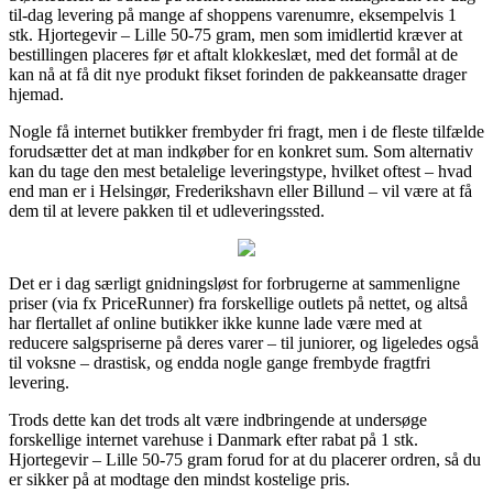
til-dag levering på mange af shoppens varenumre, eksempelvis 1
stk. Hjortegevir – Lille 50-75 gram, men som imidlertid kræver at
bestillingen placeres før et aftalt klokkeslæt, med det formål at de
kan nå at få dit nye produkt fikset forinden de pakkeansatte drager
hjemad.
Nogle få internet butikker frembyder fri fragt, men i de fleste tilfælde
forudsætter det at man indkøber for en konkret sum. Som alternativ
kan du tage den mest betalelige leveringstype, hvilket oftest – hvad
end man er i Helsingør, Frederikshavn eller Billund – vil være at få
dem til at levere pakken til et udleveringssted.
Det er i dag særligt gnidningsløst for forbrugerne at sammenligne
priser (via fx PriceRunner) fra forskellige outlets på nettet, og altså
har flertallet af online butikker ikke kunne lade være med at
reducere salgspriserne på deres varer – til juniorer, og ligeledes også
til voksne – drastisk, og endda nogle gange frembyde fragtfri
levering.
Trods dette kan det trods alt være indbringende at undersøge
forskellige internet varehuse i Danmark efter rabat på 1 stk.
Hjortegevir – Lille 50-75 gram forud for at du placerer ordren, så du
er sikker på at modtage den mindst kostelige pris.