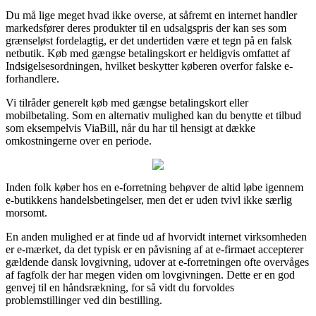
Du må lige meget hvad ikke overse, at såfremt en internet handler
markedsfører deres produkter til en udsalgspris der kan ses som
grænseløst fordelagtig, er det undertiden være et tegn på en falsk
netbutik. Køb med gængse betalingskort er heldigvis omfattet af
Indsigelsesordningen, hvilket beskytter køberen overfor falske e-
forhandlere.
Vi tilråder generelt køb med gængse betalingskort eller
mobilbetaling. Som en alternativ mulighed kan du benytte et tilbud
som eksempelvis ViaBill, når du har til hensigt at dække
omkostningerne over en periode.
Inden folk køber hos en e-forretning behøver de altid løbe igennem
e-butikkens handelsbetingelser, men det er uden tvivl ikke særlig
morsomt.
En anden mulighed er at finde ud af hvorvidt internet virksomheden
er e-mærket, da det typisk er en påvisning af at e-firmaet accepterer
gældende dansk lovgivning, udover at e-forretningen ofte overvåges
af fagfolk der har megen viden om lovgivningen. Dette er en god
genvej til en håndsrækning, for så vidt du forvoldes
problemstillinger ved din bestilling.