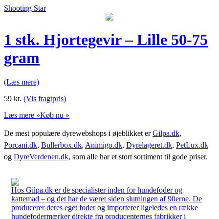
Shooting Star
1 stk. Hjortegevir – Lille 50-75
gram
(Læs mere)
59
kr.
(Vis fragtpris)
Læs mere »
Køb nu »
De mest populære dyrewebshops i øjeblikket er
Gilpa.dk
,
Porcani.dk
,
Bullerbox.dk
,
Animigo.dk
,
Dyrelageret.dk
,
PetLux.dk
og
DyreVerdenen.dk
, som alle har et stort sortiment til gode priser.
Hos Gilpa.dk er de specialister inden for hundefoder og
kattemad – og det har de været siden slutningen af 90erne. De
producerer deres eget foder og importerer ligeledes en række
hundefodermærker direkte fra producenternes fabrikker i