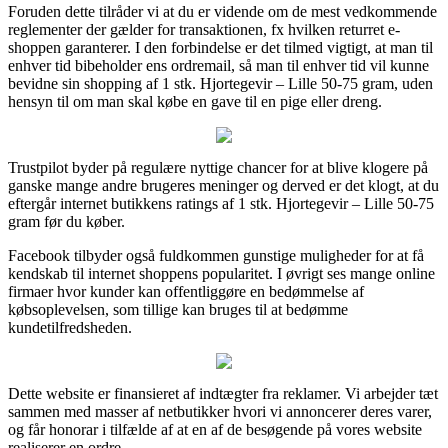
Foruden dette tilråder vi at du er vidende om de mest vedkommende
reglementer der gælder for transaktionen, fx hvilken returret e-
shoppen garanterer. I den forbindelse er det tilmed vigtigt, at man til
enhver tid bibeholder ens ordremail, så man til enhver tid vil kunne
bevidne sin shopping af 1 stk. Hjortegevir – Lille 50-75 gram, uden
hensyn til om man skal købe en gave til en pige eller dreng.
Trustpilot byder på regulære nyttige chancer for at blive klogere på
ganske mange andre brugeres meninger og derved er det klogt, at du
eftergår internet butikkens ratings af 1 stk. Hjortegevir – Lille 50-75
gram før du køber.
Facebook tilbyder også fuldkommen gunstige muligheder for at få
kendskab til internet shoppens popularitet. I øvrigt ses mange online
firmaer hvor kunder kan offentliggøre en bedømmelse af
købsoplevelsen, som tillige kan bruges til at bedømme
kundetilfredsheden.
Dette website er finansieret af indtægter fra reklamer. Vi arbejder tæt
sammen med masser af netbutikker hvori vi annoncerer deres varer,
og får honorar i tilfælde af at en af de besøgende på vores website
realiserer en ordre.