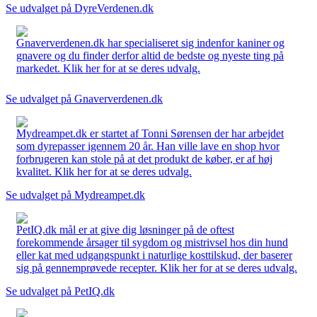
Se udvalget på DyreVerdenen.dk
Gnaververdenen.dk har specialiseret sig indenfor kaniner og
gnavere og du finder derfor altid de bedste og nyeste ting på
markedet. Klik her for at se deres udvalg.
Se udvalget på Gnaververdenen.dk
Mydreampet.dk er startet af Tonni Sørensen der har arbejdet
som dyrepasser igennem 20 år. Han ville lave en shop hvor
forbrugeren kan stole på at det produkt de køber, er af høj
kvalitet. Klik her for at se deres udvalg.
Se udvalget på Mydreampet.dk
PetIQ.dk mål er at give dig løsninger på de oftest
forekommende årsager til sygdom og mistrivsel hos din hund
eller kat med udgangspunkt i naturlige kosttilskud, der baserer
sig på gennemprøvede recepter. Klik her for at se deres udvalg.
Se udvalget på PetIQ.dk